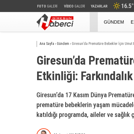
16.5
°
FOTO
GALERİ
VİDEO
GALERİ
YAZARLAR
GÜNDEM
E
Ana Sayfa
›
Gündem
›
Giresun’da Prematüre Bebekler İçin Umut E
Giresun’da Prematür
Etkinliği: Farkındalı
Giresun’da 17 Kasım Dünya Prematüre
prematüre bebeklerin yaşam mücadeles
katıldığı programda, aileler ve sağlık ç