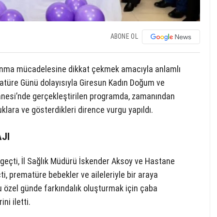
ABONE OL
tunma mücadelesine dikkat çekmek amacıyla anlamlı
matüre Günü dolayısıyla Giresun Kadın Doğum ve
anesi’nde gerçekleştirilen programda, zamanından
lara ve gösterdikleri dirence vurgu yapıldı.
JI
geçti, İl Sağlık Müdürü İskender Aksoy ve Hastane
ti, prematüre bebekler ve aileleriyle bir araya
bu özel günde farkındalık oluşturmak için çaba
ni iletti.