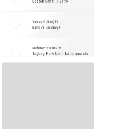
Gösteri Sanatı Tiyatro
Ekonomi
Spor
Yakup GÜLAÇTI
Magazin
Bank ve Sandalye
Sağlık
Mehmet YILDIRIM
Teknoloji
Taşbaşı Parkı Cami Tartışmasında
Amaç: Siyasi Hamle Mi?
Şaban KARAKAYA
Bize Akıl Verme Para Ver Diyenler,
Arada-Bir Parasızları Dinlesinler
Pınar HOLT
Kendini yeniden keşfet!