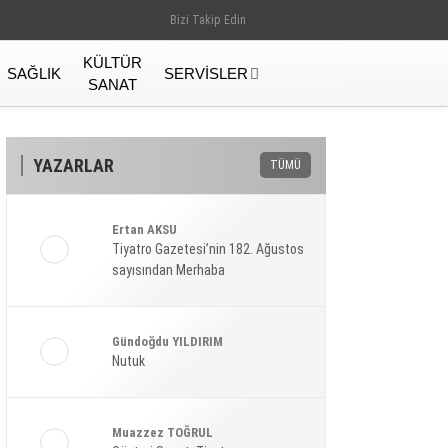
Bizi Takip Edin
KÜLTÜR
SAĞLIK
SERVISLER
SANAT
YAZARLAR
TÜMÜ
Ertan AKSU
Tiyatro Gazetesi’nin 182. Ağustos
sayısından Merhaba
Gündoğdu YILDIRIM
Nutuk
Gündem
Muazzez TOĞRUL