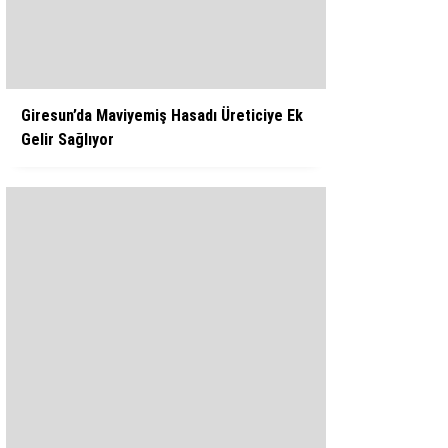
WhatsApp İhbar Hattı
Giresun’da Maviyemiş Hasadı Üreticiye Ek
Gelir Sağlıyor
Facebook
Instagram
Youtube