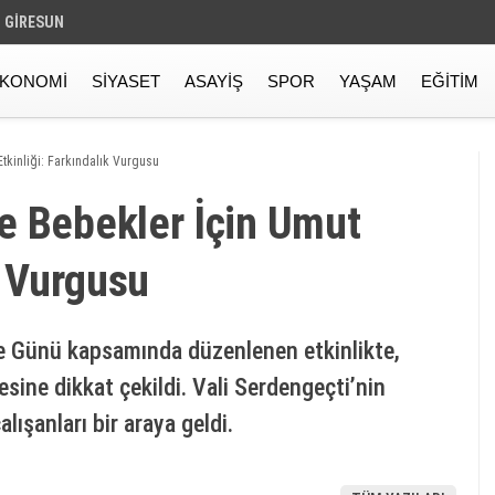
GIRESUN
KONOMI
SIYASET
ASAYIŞ
SPOR
YAŞAM
EĞITIM
tkinliği: Farkındalık Vurgusu
e Bebekler İçin Umut
k Vurgusu
 Günü kapsamında düzenlenen etkinlikte,
ine dikkat çekildi. Vali Serdengeçti’nin
alışanları bir araya geldi.