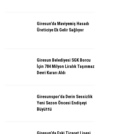
Giresun’da Maviyemiş Hasadı
Üreticiye Ek Gelir Sağlıyor
Giresun Belediyesi SGK Borcu
İçin 784 Milyon Liralık Taşınmaz
Devri Kararı Aldı
Giresunspor’da Derin Sessizlik
Yeni Sezon Öncesi Endişeyi
Büyüttü
Giresun’da Eski Ticaret Lisesi