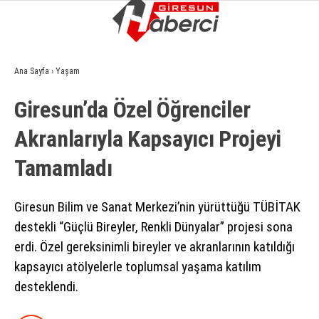
8.3
°
GIRESUN
Ana Sayfa
›
Yaşam
GALERİ
VİDEO
YAZARLAR
Giresun’da Özel Öğrenciler
GÜNDEM
Akranlarıyla Kapsayıcı Projeyi
EKONOMI
Tamamladı
SIYASET
ASAYIŞ
Giresun Bilim ve Sanat Merkezi’nin yürüttüğü TÜBİTAK
destekli “Güçlü Bireyler, Renkli Dünyalar” projesi sona
SPOR
erdi. Özel gereksinimli bireyler ve akranlarının katıldığı
YAŞAM
kapsayıcı atölyelerle toplumsal yaşama katılım
desteklendi.
EĞITIM
SAĞLIK