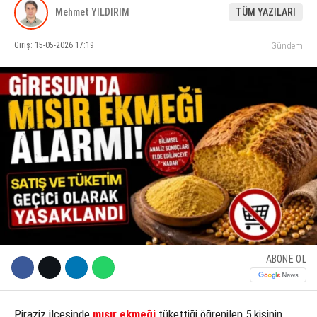
Mehmet YILDIRIM
TÜM YAZILARI
KÜLTÜR SANAT
Giriş: 15-05-2026 17:19
Gündem
WhatsApp İhbar Hattı
SERVISLER
Facebook
Instagram
Youtube
ABONE OL
Piraziz ilçesinde
mısır ekmeği
tükettiği öğrenilen 5 kişinin