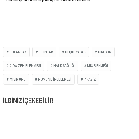
BULANCAK
FIRINLAR
GEÇICI YASAK
GIRESUN
GIDA ZEHIRLENMESI
HALK SAĞLIĞI
MISIR EKMEĞI
MISIR UNU
NUMUNE INCELEMESI
PIRAZIZ
İLGİNİZİ
ÇEKEBİLİR