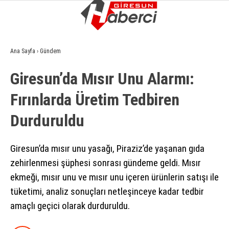
9.8
°
GIRESUN
Ana Sayfa
›
Gündem
GALERİ
VİDEO
YAZARLAR
Giresun’da Mısır Unu Alarmı:
GÜNDEM
Fırınlarda Üretim Tedbiren
EKONOMI
Durduruldu
SIYASET
ASAYIŞ
Giresun’da mısır unu yasağı, Piraziz’de yaşanan gıda
zehirlenmesi şüphesi sonrası gündeme geldi. Mısır
SPOR
ekmeği, mısır unu ve mısır unu içeren ürünlerin satışı ile
YAŞAM
tüketimi, analiz sonuçları netleşinceye kadar tedbir
amaçlı geçici olarak durduruldu.
EĞITIM
SAĞLIK