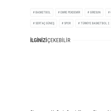
BASKETBOL
EMRE PEKDEMIR
GIRESUN
SERTAÇ GÜNEŞ
SPOR
TÜRKIYE BASKETBOL 2. 
İLGİNİZİ
ÇEKEBİLİR