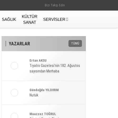
Bizi Takip Edin
KÜLTÜR
SAĞLIK
SERVISLER
SANAT
YAZARLAR
TÜMÜ
Ertan AKSU
Tiyatro Gazetesi’nin 182. Ağustos
sayısından Merhaba
Gündoğdu YILDIRIM
Nutuk
Gündem
Muazzez TOĞRUL