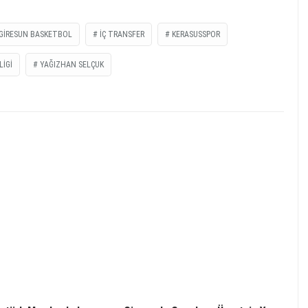
GIRESUN BASKETBOL
IÇ TRANSFER
KERASUSSPOR
LIGI
YAĞIZHAN SELÇUK