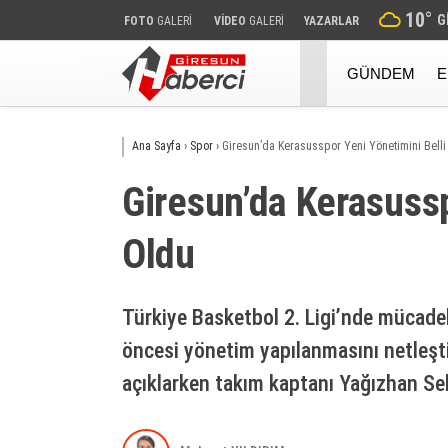
10
°
G
FOTO
GALERİ
VİDEO
GALERİ
YAZARLAR
GÜNDEM
E
Ana Sayfa
›
Spor
›
Giresun’da Kerasusspor Yeni Yönetimini Belli
Giresun’da Kerasussp
Oldu
Türkiye Basketbol 2. Ligi’nde mücad
öncesi yönetim yapılanmasını netleştir
açıklarken takım kaptanı Yağızhan Sel