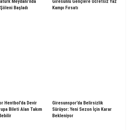
atürk Meydanı’nda
Giresunlu Gençlere Ücretsiz Yaz
Şöleni Başladı
Kampı Fırsatı
r Hentbol’da Devir
Giresunspor’da Belirsizlik
rupa Bileti Alan Takım
Sürüyor: Yeni Sezon İçin Karar
ebilir
Bekleniyor