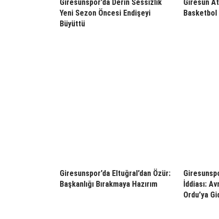
Giresunspor’da Derin Sessizlik
Giresun At
Yeni Sezon Öncesi Endişeyi
Basketbol 
Büyüttü
Giresunspor’da Eltuğral’dan Özür:
Giresunspo
Başkanlığı Bırakmaya Hazırım
İddiası: Av
Ordu’ya Gid