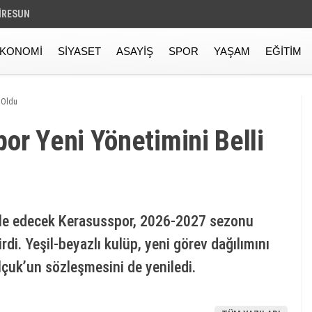
IRESUN
KONOMI
SIYASET
ASAYIŞ
SPOR
YAŞAM
EĞITIM
 Oldu
or Yeni Yönetimini Belli
ele edecek Kerasusspor, 2026-2027 sezonu
di. Yeşil-beyazlı kulüp, yeni görev dağılımını
çuk’un sözleşmesini de yeniledi.