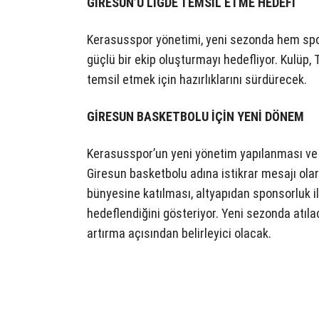
GİRESUN’U LİGDE TEMSİL ETME HEDEFİ
Kerasusspor yönetimi, yeni sezonda hem spo
güçlü bir ekip oluşturmayı hedefliyor. Kulüp, 
temsil etmek için hazırlıklarını sürdürecek.
GİRESUN BASKETBOLU İÇİN YENİ DÖNEM
Kerasusspor’un yeni yönetim yapılanması ve 
Giresun basketbolu adına istikrar mesajı olara
bünyesine katılması, altyapıdan sponsorluk il
hedeflendiğini gösteriyor. Yeni sezonda atıl
artırma açısından belirleyici olacak.