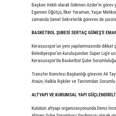
Başkan Vekili olarak Gökmen Azder’in görev 
Egemen Öğütçü, İlker Yaraman, Yaşar Melikoğ
zamanda Genel Sekreterlik görevini de yürüt
BASKETBOL ŞUBESİ SERTAÇ GÜNEŞ’E EMA
Kerasusspor’un yeni yapılanmasında dikkat ç
Belediyespor’un kuruluşundan Süper Lig’e uza
Kerasusspor’da Basketbol Şube Sorumluluğu g
Transfer Komitesi Başkanlığı görevini Ali Ta
Ataün, Halkla İlişkiler ve Tanıtımdan Sorumlu 
ALTYAPI VE KURUMSAL YAPI GÜÇLENDİRİL
Kulübün altyapı organizasyonunda Deniz İnce
Altyapı Şube Sorumlusu Yardımcısı olarak gö