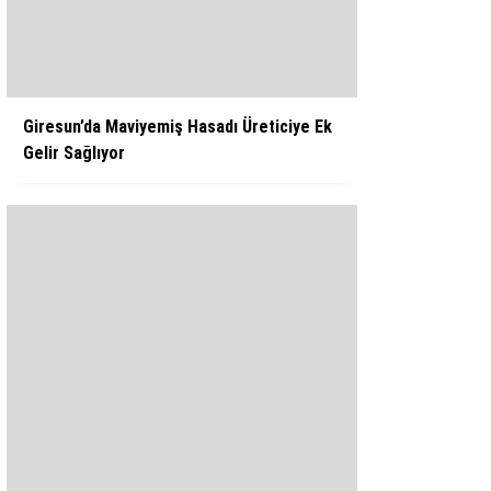
WhatsApp İhbar Hattı
Giresun’da Maviyemiş Hasadı Üreticiye Ek
Gelir Sağlıyor
Facebook
Instagram
Youtube