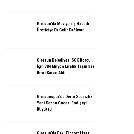
Giresun’da Maviyemiş Hasadı
Üreticiye Ek Gelir Sağlıyor
Giresun Belediyesi SGK Borcu
İçin 784 Milyon Liralık Taşınmaz
Devri Kararı Aldı
Giresunspor’da Derin Sessizlik
Yeni Sezon Öncesi Endişeyi
Büyüttü
Giresun’da Eski Ticaret Lisesi