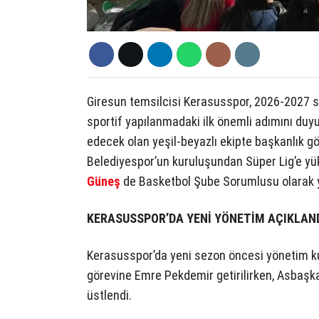
Giresun temsilcisi Kerasusspor, 2026-2027
sportif yapılanmadaki ilk önemli adımını duy
edecek olan yeşil-beyazlı ekipte başkanlık g
Belediyespor’un kuruluşundan Süper Lig’e yük
Güneş
de Basketbol Şube Sorumlusu olarak y
KERASUSSPOR’DA YENİ YÖNETİM AÇIKLAN
Kerasusspor’da yeni sezon öncesi yönetim kur
görevine Emre Pekdemir getirilirken, Asbaş
üstlendi.