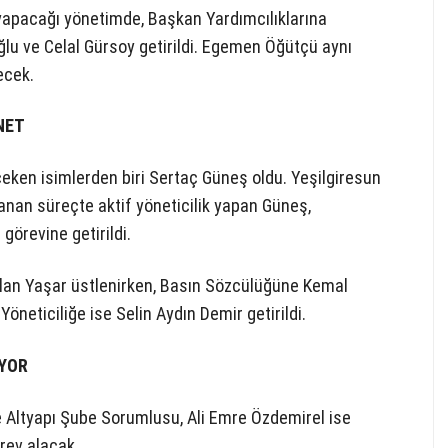
yapacağı yönetimde, Başkan Yardımcılıklarına
lu ve Celal Gürsoy getirildi. Egemen Öğütçü aynı
ecek.
NET
eken isimlerden biri Sertaç Güneş oldu. Yeşilgiresun
nan süreçte aktif yöneticilik yapan Güneş,
örevine getirildi.
ylan Yaşar üstlenirken, Basın Sözcülüğüne Kemal
Yöneticiliğe ise Selin Aydın Demir getirildi.
İYOR
 Altyapı Şube Sorumlusu, Ali Emre Özdemirel ise
rev alacak.