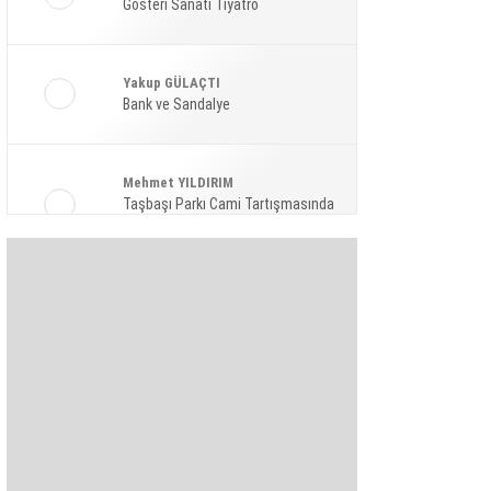
Gösteri Sanatı Tiyatro
Ekonomi
Spor
Yakup GÜLAÇTI
Magazin
Bank ve Sandalye
Sağlık
Mehmet YILDIRIM
Teknoloji
Taşbaşı Parkı Cami Tartışmasında
Amaç: Siyasi Hamle Mi?
Şaban KARAKAYA
Bize Akıl Verme Para Ver Diyenler,
Arada-Bir Parasızları Dinlesinler
Pınar HOLT
Kendini yeniden keşfet!