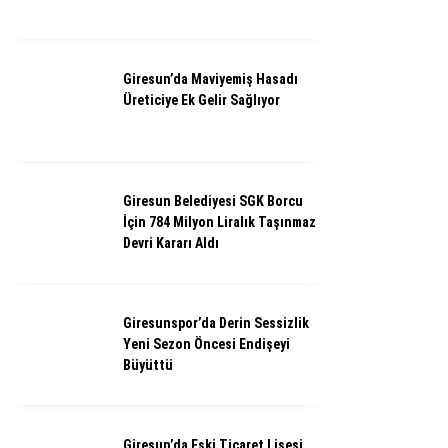
Giresun’da Maviyemiş Hasadı
Üreticiye Ek Gelir Sağlıyor
Giresun Belediyesi SGK Borcu
İçin 784 Milyon Liralık Taşınmaz
Devri Kararı Aldı
Giresunspor’da Derin Sessizlik
Yeni Sezon Öncesi Endişeyi
Büyüttü
Giresun’da Eski Ticaret Lisesi