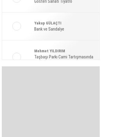
Gösteri Sanatı Tiyatro
Ekonomi
Spor
Yakup GÜLAÇTI
Magazin
Bank ve Sandalye
Sağlık
Mehmet YILDIRIM
Teknoloji
Taşbaşı Parkı Cami Tartışmasında
Amaç: Siyasi Hamle Mi?
Şaban KARAKAYA
Bize Akıl Verme Para Ver Diyenler,
Arada-Bir Parasızları Dinlesinler
Pınar HOLT
Kendini yeniden keşfet!