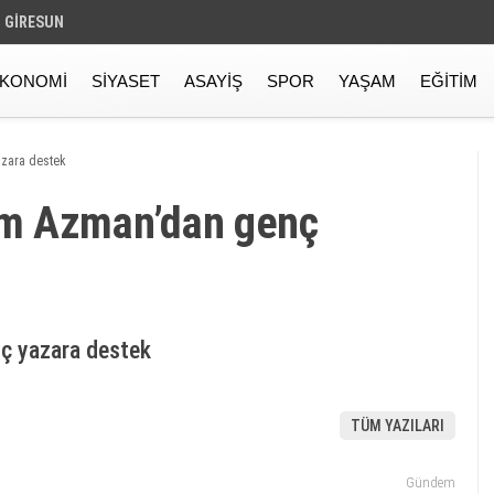
GIRESUN
KONOMI
SIYASET
ASAYIŞ
SPOR
YAŞAM
EĞITIM
zara destek
m Azman’dan genç
ç yazara destek
TÜM YAZILARI
Gündem