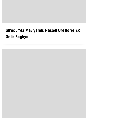
WhatsApp İhbar Hattı
Giresun’da Maviyemiş Hasadı Üreticiye Ek
Gelir Sağlıyor
Facebook
Instagram
Youtube