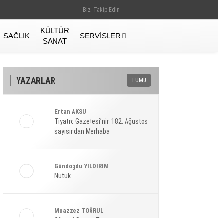
Bizi Takip Edin
KÜLTÜR
SAĞLIK
SERVISLER
SANAT
YAZARLAR
TÜMÜ
Ertan AKSU
Tiyatro Gazetesi’nin 182. Ağustos
sayısından Merhaba
Gündoğdu YILDIRIM
Nutuk
Gündem
Muazzez TOĞRUL