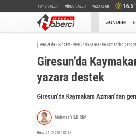
16.5
°
FOTO
GALERİ
VİDEO
GALERİ
YAZARLAR
GÜNDEM
E
Ana Sayfa
›
Gündem
›
Giresun’da Kaymakam Azman’dan genç ya
Giresun’da Kaymaka
yazara destek
Giresun’da Kaymakam Azman’dan gen
Mehmet YILDIRIM
Giriş: 21-02-2026 05:35