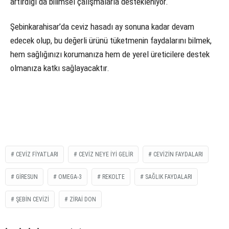
artırdığı da bilimsel çalışmalarla destekleniyor.
Şebinkarahisar’da ceviz hasadı ay sonuna kadar devam
edecek olup, bu değerli ürünü tüketmenin faydalarını bilmek,
hem sağlığınızı korumanıza hem de yerel üreticilere destek
olmanıza katkı sağlayacaktır.
CEVIZ FIYATLARI
CEVIZ NEYE IYI GELIR
CEVIZIN FAYDALARI
GIRESUN
OMEGA-3
REKOLTE
SAĞLIK FAYDALARI
ŞEBIN CEVIZI
ZIRAI DON