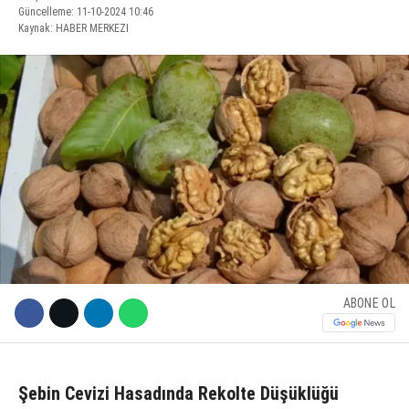
Güncelleme: 11-10-2024 10:46
Kaynak: HABER MERKEZI
KÜLTÜR SANAT
WhatsApp İhbar Hattı
SERVISLER
Facebook
Instagram
Youtube
ABONE OL
Şebin Cevizi Hasadında Rekolte Düşüklüğü