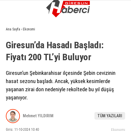
15.9
°
GIRESUN
Ana Sayfa
›
Ekonomi
GALERİ
VİDEO
YAZARLAR
Giresun’da Hasadı Başladı:
GÜNDEM
Fiyatı 200 TL’yi Buluyor
EKONOMI
SIYASET
Giresun’un Şebinkarahisar ilçesinde Şebin cevizinin
hasat sezonu başladı. Ancak, yüksek kesimlerde
ASAYIŞ
yaşanan zirai don nedeniyle rekoltede bu yıl düşüş
SPOR
yaşanıyor.
YAŞAM
Mehmet YILDIRIM
TÜM YAZILARI
EĞITIM
Giriş: 11-10-2024 10:40
Ekonomi
SAĞLIK