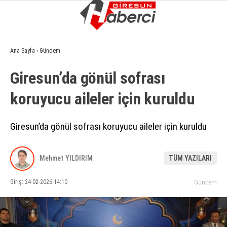
6.3
°
GIRESUN
Ana Sayfa
›
Gündem
GALERİ
VİDEO
YAZARLAR
Giresun’da gönül sofrası
GÜNDEM
koruyucu aileler için kuruldu
EKONOMI
SIYASET
Giresun’da gönül sofrası koruyucu aileler için kuruldu
ASAYIŞ
Mehmet YILDIRIM
TÜM YAZILARI
SPOR
Giriş: 24-02-2026 14:10
Gündem
YAŞAM
EĞITIM
SAĞLIK