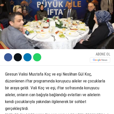
KÜLTÜR SANAT
WhatsApp İhbar Hattı
SERVISLER
Facebook
ABONE OL
Instagram
Giresun Valisi Mustafa Koç ve eşi Neslihan Gül Koç,
düzenlenen iftar programında koruyucu aileler ve çocuklarla
Youtube
bir araya geldi. Vali Koç ve eşi, iftar sofrasında koruyucu
aileler, onların can bağıyla bağlandığı evlatları ve ailelerin
kendi çocuklarıyla yakından ilgilenerek bir sohbet
gerçekleştirdi.