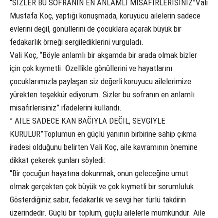
“SİZLER BU SOFRANIN EN ANLAMLI MİSAFİRLERİSİNİZ”Vali
Mustafa Koç, yaptığı konuşmada, koruyucu ailelerin sadece
evlerini değil, gönüllerini de çocuklara açarak büyük bir
fedakarlık örneği sergilediklerini vurguladı.
Vali Koç, “Böyle anlamlı bir akşamda bir arada olmak bizler
için çok kıymetli. Özellikle gönüllerini ve hayatlarını
çocuklarımızla paylaşan siz değerli koruyucu ailelerimize
yürekten teşekkür ediyorum. Sizler bu sofranın en anlamlı
misafirlerisiniz” ifadelerini kullandı.
” AİLE SADECE KAN BAĞIYLA DEĞİL, SEVGİYLE
KURULUR”Toplumun en güçlü yanının birbirine sahip çıkma
iradesi olduğunu belirten Vali Koç, aile kavramının önemine
dikkat çekerek şunları söyledi:
“Bir çocuğun hayatına dokunmak, onun geleceğine umut
olmak gerçekten çok büyük ve çok kıymetli bir sorumluluk.
Gösterdiğiniz sabır, fedakarlık ve sevgi her türlü takdirin
üzerindedir. Güçlü bir toplum, güçlü ailelerle mümkündür. Aile