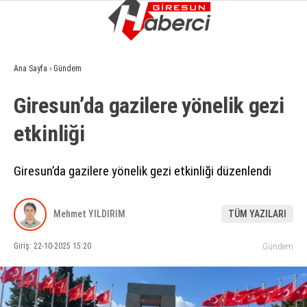
14
°
GIRESUN
Ana Sayfa
›
Gündem
GALERİ
VİDEO
YAZARLAR
Giresun’da gazilere yönelik gezi
GÜNDEM
etkinliği
EKONOMI
SIYASET
Giresun’da gazilere yönelik gezi etkinliği düzenlendi
ASAYIŞ
Mehmet YILDIRIM
TÜM YAZILARI
SPOR
Giriş: 22-10-2025 15:20
Gündem
YAŞAM
EĞITIM
SAĞLIK