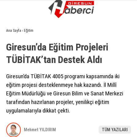
10.4
°
GIRESUN
Ana Sayfa
›
Eğitim
GALERİ
VİDEO
YAZARLAR
Giresun’da Eğitim Projeleri
GÜNDEM
TÜBİTAK’tan Destek Aldı
EKONOMI
SIYASET
Giresun’da TÜBİTAK 4005 programı kapsamında iki
eğitim projesi desteklenmeye hak kazandı. İl Millî
ASAYIŞ
Eğitim Müdürlüğü ve Giresun Bilim ve Sanat Merkezi
SPOR
tarafından hazırlanan projeler, yenilikçi eğitim
uygulamalarıyla dikkat çekti.
YAŞAM
EĞITIM
Mehmet YILDIRIM
TÜM YAZILARI
SAĞLIK