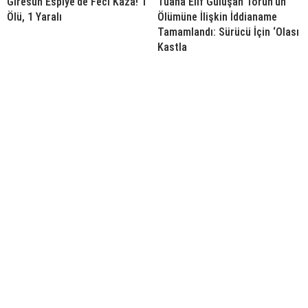
Giresun Espiye’de Feci Kaza! 1
Tuana Elif Gülüşan Torun’un
Ölü, 1 Yaralı
Ölümüne İlişkin İddianame
Tamamlandı: Sürücü İçin ‘Olası
Kastla