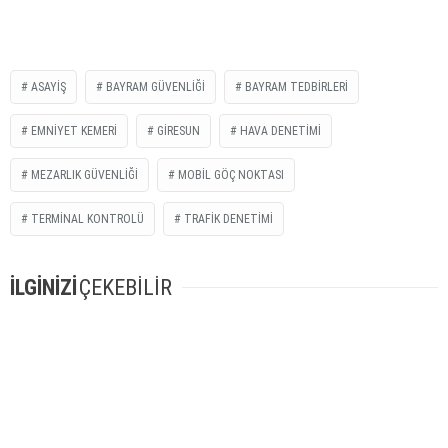
ASAYIŞ
BAYRAM GÜVENLIĞI
BAYRAM TEDBIRLERI
EMNIYET KEMERI
GIRESUN
HAVA DENETIMI
MEZARLIK GÜVENLIĞI
MOBIL GÖÇ NOKTASI
TERMINAL KONTROLÜ
TRAFIK DENETIMI
İLGİNİZİ
ÇEKEBİLİR