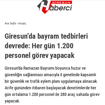
10.4
°
GIRESUN
Ana Sayfa
›
Asayiş
GALERİ
VİDEO
YAZARLAR
Giresun’da bayram tedbirleri
GÜNDEM
devrede: Her gün 1.200
EKONOMI
personel görev yapacak
SIYASET
ASAYIŞ
Giresun’da Ramazan Bayramı boyunca huzur ve
güvenliğin sağlanması amacıyla il genelinde kapsamlı
SPOR
bir güvenlik ve trafik eylem planı uygulamaya alınacak.
YAŞAM
Arife gününden itibaren başlayacak denetimlerde her
gün ortalama 1.200 personel ile 280 araç sahada görev
EĞITIM
yapacak.
SAĞLIK