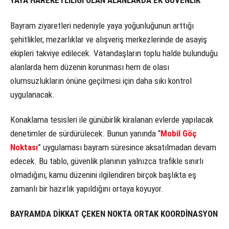
YAYA HAREKETLİLİĞİ OLAN ALANLARDA EK GÜVENLİK
Bayram ziyaretleri nedeniyle yaya yoğunluğunun arttığı
şehitlikler, mezarlıklar ve alışveriş merkezlerinde de asayiş
ekipleri takviye edilecek. Vatandaşların toplu halde bulunduğu
alanlarda hem düzenin korunması hem de olası
olumsuzlukların önüne geçilmesi için daha sıkı kontrol
uygulanacak.
Konaklama tesisleri ile günübirlik kiralanan evlerde yapılacak
denetimler de sürdürülecek. Bunun yanında “
Mobil Göç
Noktası
” uygulaması bayram süresince aksatılmadan devam
edecek. Bu tablo, güvenlik planının yalnızca trafikle sınırlı
olmadığını, kamu düzenini ilgilendiren birçok başlıkta eş
zamanlı bir hazırlık yapıldığını ortaya koyuyor.
BAYRAMDA DİKKAT ÇEKEN NOKTA ORTAK KOORDİNASYON