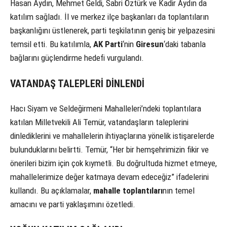
Hasan Aydın, Mehmet Geldi, Sabri Öztürk ve Kadir Aydın da
katılım sağladı. İl ve merkez ilçe başkanları da toplantıların
başkanlığını üstlenerek, parti teşkilatının geniş bir yelpazesini
temsil etti. Bu katılımla,
AK Parti
‘nin
Giresun
‘daki tabanla
bağlarını güçlendirme hedefi vurgulandı.
VATANDAŞ TALEPLERİ DİNLENDİ
Hacı Siyam ve Seldeğirmeni Mahalleleri’ndeki toplantılara
katılan Milletvekili Ali Temür, vatandaşların taleplerini
dinlediklerini ve mahallelerin ihtiyaçlarına yönelik istişarelerde
bulunduklarını belirtti. Temür, “Her bir hemşehrimizin fikir ve
önerileri bizim için çok kıymetli. Bu doğrultuda hizmet etmeye,
mahallelerimize değer katmaya devam edeceğiz” ifadelerini
kullandı. Bu açıklamalar,
mahalle toplantıları
nın temel
amacını ve parti yaklaşımını özetledi.