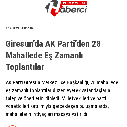
6.4
°
GIRESUN
Ana Sayfa
›
Gündem
GALERİ
VİDEO
YAZARLAR
Giresun’da AK Parti’den 28
GÜNDEM
Mahallede Eş Zamanlı
EKONOMI
Toplantılar
SIYASET
ASAYIŞ
AK Parti Giresun Merkez İlçe Başkanlığı, 28 mahallede
eş zamanlı toplantılar düzenleyerek vatandaşların
SPOR
talep ve önerilerini dinledi. Milletvekilleri ve parti
YAŞAM
yöneticileri katılımıyla gerçekleşen buluşmalarda,
mahallelerin ihtiyaçları masaya yatırıldı.
EĞITIM
SAĞLIK