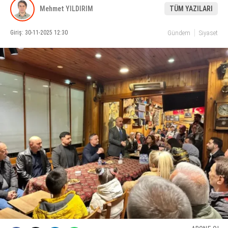
Mehmet YILDIRIM
TÜM YAZILARI
KÜLTÜR SANAT
Giriş: 30-11-2025 12:30
Gündem
Siyaset
WhatsApp İhbar Hattı
SERVISLER
Facebook
Instagram
Youtube