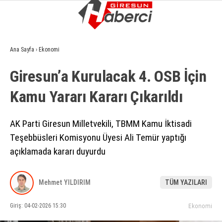
8.5
°
GIRESUN
Ana Sayfa
›
Ekonomi
GALERİ
VİDEO
YAZARLAR
Giresun’a Kurulacak 4. OSB İçin
GÜNDEM
Kamu Yararı Kararı Çıkarıldı
EKONOMI
SIYASET
AK Parti Giresun Milletvekili, TBMM Kamu İktisadi
Teşebbüsleri Komisyonu Üyesi Ali Temür yaptığı
ASAYIŞ
açıklamada kararı duyurdu
SPOR
YAŞAM
Mehmet YILDIRIM
TÜM YAZILARI
EĞITIM
Giriş: 04-02-2026 15:30
Ekonomi
SAĞLIK