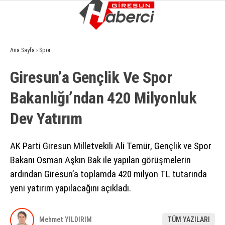
13.9
°
GIRESUN
Ana Sayfa
›
Spor
GALERİ
VİDEO
YAZARLAR
Giresun’a Gençlik Ve Spor
GÜNDEM
Bakanlığı’ndan 420 Milyonluk
EKONOMI
Dev Yatırım
SIYASET
ASAYIŞ
AK Parti Giresun Milletvekili Ali Temür, Gençlik ve Spor
Bakanı Osman Aşkın Bak ile yapılan görüşmelerin
SPOR
ardından Giresun’a toplamda 420 milyon TL tutarında
YAŞAM
yeni yatırım yapılacağını açıkladı.
EĞITIM
Mehmet YILDIRIM
TÜM YAZILARI
SAĞLIK