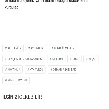
olmasını dileyerek, yatırımların takipçisi olacaklarını
vurguladı.
ALI TEMÜR
AYDINDERE
GENÇLIK MERKEZI
GENÇLIK VE SPOR BAKANLIĞI
GIRESUN
GÜCE
KEŞAP
KOVANLIK
KYK YURDU
OSMAN AŞKIN BAK
YÜZME HAVUZU
İLGİNİZİ
ÇEKEBİLİR