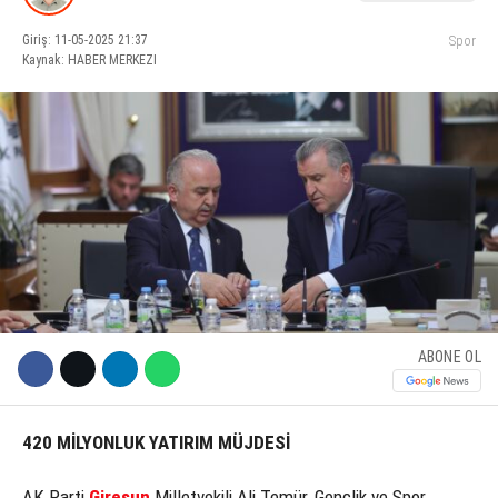
Giriş: 11-05-2025 21:37
Spor
KÜLTÜR SANAT
Kaynak: HABER MERKEZI
WhatsApp İhbar Hattı
SERVISLER
Facebook
Instagram
ABONE OL
Youtube
420 MİLYONLUK YATIRIM MÜJDESİ
AK Parti
Giresun
Milletvekili Ali Temür, Gençlik ve Spor