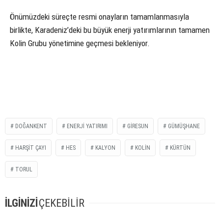
Önümüzdeki süreçte resmi onayların tamamlanmasıyla
birlikte, Karadeniz’deki bu büyük enerji yatırımlarının tamamen
Kolin Grubu yönetimine geçmesi bekleniyor.
DOĞANKENT
ENERJI YATIRIMI
GIRESUN
GÜMÜŞHANE
HARŞIT ÇAYI
HES
KALYON
KOLIN
KÜRTÜN
TORUL
İLGİNİZİ
ÇEKEBİLİR