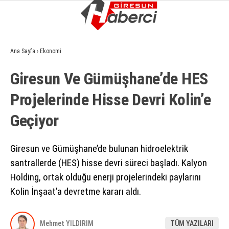
15
°
GIRESUN
Ana Sayfa
›
Ekonomi
GALERİ
VİDEO
YAZARLAR
Giresun Ve Gümüşhane’de HES
GÜNDEM
Projelerinde Hisse Devri Kolin’e
EKONOMI
Geçiyor
SIYASET
ASAYIŞ
Giresun ve Gümüşhane’de bulunan hidroelektrik
santrallerde (HES) hisse devri süreci başladı. Kalyon
SPOR
Holding, ortak olduğu enerji projelerindeki paylarını
YAŞAM
Kolin İnşaat’a devretme kararı aldı.
EĞITIM
Mehmet YILDIRIM
TÜM YAZILARI
SAĞLIK