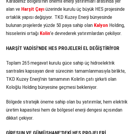
Karadeniz Bölgesi’nin önemli enerji yatırımları arasında yer
alan ve
Harşit Çayı
üzerinde kurulu üç büyük HES projesinde
ortaklık yapısı değişiyor. TKD Kuzey Enerji bünyesinde
bulunan projelerde yüzde 50 paya sahip olan
Kalyon
Holding,
hisselerini ortağı
Kolin
’e devrederek yatırımlardan çekiliyor.
HARŞİT VADİSİ’NDE HES PROJELERİ EL DEĞİŞTİRİYOR
Toplam 265 megavat kurulu güce sahip üç hidroelektrik
santralini kapsayan devir sürecinin tamamlanmasıyla birlikte,
TKD Kuzey Enerji’nin tamamının Kolin’in çatı şirketi olan
Koloğlu Holding bünyesine geçmesi bekleniyor.
Bölgede stratejik öneme sahip olan bu yatırımlar, hem elektrik
üretim kapasitesi hem de bölgesel enerji dengesi açısından
dikkat çekiyor.
GİRESUN VE GÜMÜŞHANE’DEKİ HES PROJELERİ