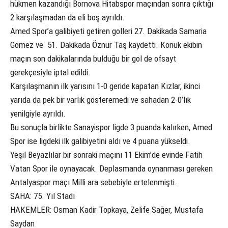
hükmen kazandığı Bornova Hitabspor maçından sonra çıktığı
2 karşılaşmadan da eli boş ayrıldı.
Amed Spor’a galibiyeti getiren golleri 27. Dakikada Samaria
Gomez ve 51. Dakikada Öznur Taş kaydetti. Konuk ekibin
maçın son dakikalarında bulduğu bir gol de ofsayt
gerekçesiyle iptal edildi.
Karşılaşmanın ilk yarısını 1-0 geride kapatan Kızlar, ikinci
yarıda da pek bir varlık gösteremedi ve sahadan 2-0’lık
yenilgiyle ayrıldı.
Bu sonuçla birlikte Sanayispor ligde 3 puanda kalırken, Amed
Spor ise ligdeki ilk galibiyetini aldı ve 4 puana yükseldi.
Yeşil Beyazlılar bir sonraki maçını 11 Ekim’de evinde Fatih
Vatan Spor ile oynayacak. Deplasmanda oynanması gereken
Antalyaspor maçı Milli ara sebebiyle ertelenmişti.
SAHA: 75. Yıl Stadı
HAKEMLER: Osman Kadir Topkaya, Zelife Sağer, Mustafa
Saydan