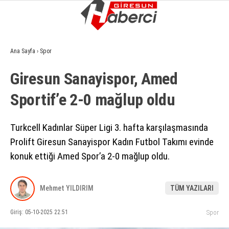
13.9
°
GIRESUN
Ana Sayfa
›
Spor
GALERİ
VİDEO
YAZARLAR
Giresun Sanayispor, Amed
GÜNDEM
Sportif’e 2-0 mağlup oldu
EKONOMI
SIYASET
Turkcell Kadınlar Süper Ligi 3. hafta karşılaşmasında
Prolift Giresun Sanayispor Kadın Futbol Takımı evinde
ASAYIŞ
konuk ettiği Amed Spor’a 2-0 mağlup oldu.
SPOR
YAŞAM
Mehmet YILDIRIM
TÜM YAZILARI
EĞITIM
Giriş: 05-10-2025 22:51
Spor
SAĞLIK