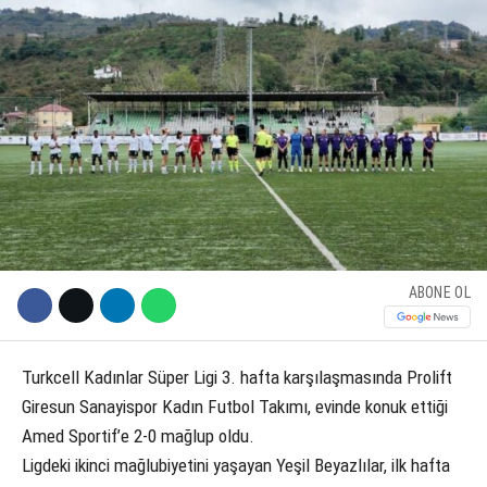
KÜLTÜR SANAT
WhatsApp İhbar Hattı
SERVISLER
Facebook
Instagram
ABONE OL
Youtube
Turkcell Kadınlar Süper Ligi 3. hafta karşılaşmasında Prolift
Giresun Sanayispor Kadın Futbol Takımı, evinde konuk ettiği
Amed Sportif’e 2-0 mağlup oldu.
Ligdeki ikinci mağlubiyetini yaşayan Yeşil Beyazlılar, ilk hafta