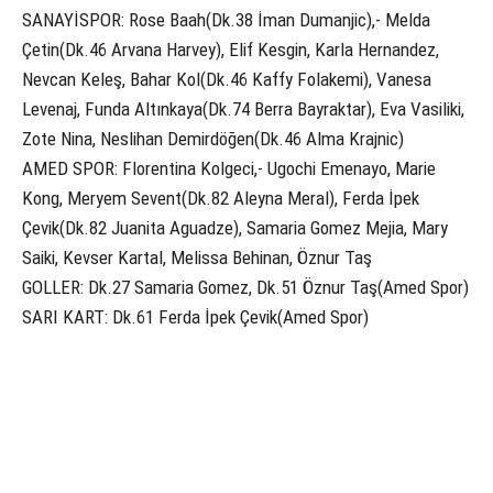
SANAYİSPOR: Rose Baah(Dk.38 İman Dumanjic),- Melda
Çetin(Dk.46 Arvana Harvey), Elif Kesgin, Karla Hernandez,
Nevcan Keleş, Bahar Kol(Dk.46 Kaffy Folakemi), Vanesa
Levenaj, Funda Altınkaya(Dk.74 Berra Bayraktar), Eva Vasiliki,
Zote Nina, Neslihan Demirdöğen(Dk.46 Alma Krajnic)
AMED SPOR: Florentina Kolgeci,- Ugochi Emenayo, Marie
Kong, Meryem Sevent(Dk.82 Aleyna Meral), Ferda İpek
Çevik(Dk.82 Juanita Aguadze), Samaria Gomez Mejia, Mary
Saiki, Kevser Kartal, Melissa Behinan, Öznur Taş
GOLLER: Dk.27 Samaria Gomez, Dk.51 Öznur Taş(Amed Spor)
SARI KART: Dk.61 Ferda İpek Çevik(Amed Spor)