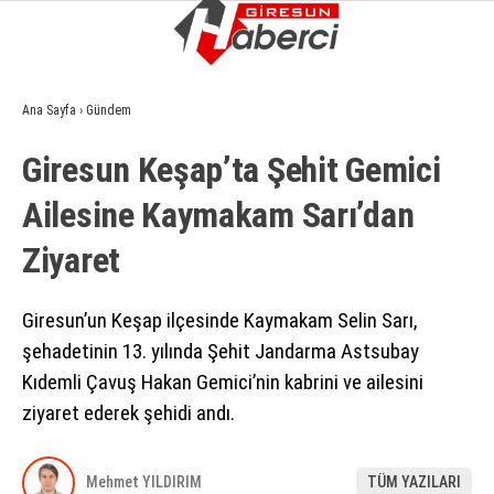
13.6
°
GIRESUN
Ana Sayfa
›
Gündem
GALERİ
VİDEO
YAZARLAR
Giresun Keşap’ta Şehit Gemici
GÜNDEM
Ailesine Kaymakam Sarı’dan
EKONOMI
Ziyaret
SIYASET
ASAYIŞ
Giresun’un Keşap ilçesinde Kaymakam Selin Sarı,
şehadetinin 13. yılında Şehit Jandarma Astsubay
SPOR
Kıdemli Çavuş Hakan Gemici’nin kabrini ve ailesini
YAŞAM
ziyaret ederek şehidi andı.
EĞITIM
Mehmet YILDIRIM
TÜM YAZILARI
SAĞLIK