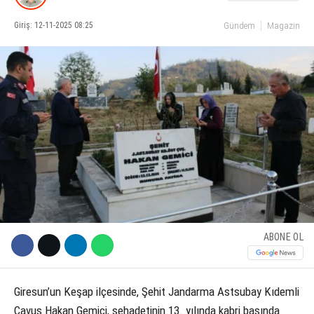
Giriş: 12-11-2025 08:25
Gündem
Magazin
KÜLTÜR SANAT
WhatsApp İhbar Hattı
SERVISLER
Facebook
Instagram
Youtube
ABONE OL
Giresun’un Keşap ilçesinde, Şehit Jandarma Astsubay Kıdemli
Çavuş Hakan Gemici, şehadetinin 13. yılında kabri başında