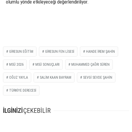
olumlu yönde etkileyeceği değerlendiriliyor.
GIRESUN EĞITIM
GIRESUN FEN LISESI
HANDE İREM ŞAHIN
MSÜ 2026
MSÜ SONUÇLARI
MUHAMMED ÇAĞRI SÜREN
OĞUZ YAYLA
SALIM KAAN BAYRAM
SEVGI SEVDE ŞAHIN
TÜRKIYE DERECESI
İLGİNİZİ
ÇEKEBİLİR