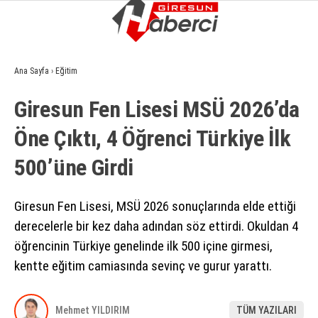
9
°
GIRESUN
Ana Sayfa
›
Eğitim
GALERİ
VİDEO
YAZARLAR
Giresun Fen Lisesi MSÜ 2026’da
GÜNDEM
Öne Çıktı, 4 Öğrenci Türkiye İlk
EKONOMI
500’üne Girdi
SIYASET
ASAYIŞ
Giresun Fen Lisesi, MSÜ 2026 sonuçlarında elde ettiği
derecelerle bir kez daha adından söz ettirdi. Okuldan 4
SPOR
öğrencinin Türkiye genelinde ilk 500 içine girmesi,
YAŞAM
kentte eğitim camiasında sevinç ve gurur yarattı.
EĞITIM
Mehmet YILDIRIM
TÜM YAZILARI
SAĞLIK