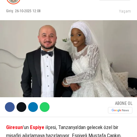
Giriş: 26-10-2025 12:08
Yaşam
KÜLTÜR SANAT
WhatsApp İhbar Hattı
SERVISLER
Facebook
Instagram
Youtube
ABONE OL
Giresun
’un
Espiye
ilçesi, Tanzanya’dan gelecek özel bir
misafiri ağırlamaya hazırlanıyor. Espiyeli Mustafa Çapkın,