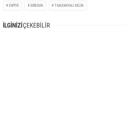
ESPIYE
GIRESUN
TANZANYALI GELIN
İLGİNİZİ
ÇEKEBİLİR