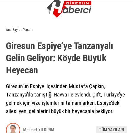
16.1
°
GIRESUN
Ana Sayfa
›
Yaşam
GALERİ
VİDEO
YAZARLAR
Giresun Espiye’ye Tanzanyalı
GÜNDEM
Gelin Geliyor: Köyde Büyük
EKONOMI
Heyecan
SIYASET
ASAYIŞ
Giresun’un Espiye ilçesinden Mustafa Çapkın,
Tanzanya’da tanıştığı Havva ile evlendi. Çift, Türkiye’ye
SPOR
gelmek için vize işlemlerini tamamlarken, Espiye’deki
YAŞAM
ailesi yeni gelinlerini büyük bir heyecanla bekliyor.
EĞITIM
Mehmet YILDIRIM
TÜM YAZILARI
SAĞLIK