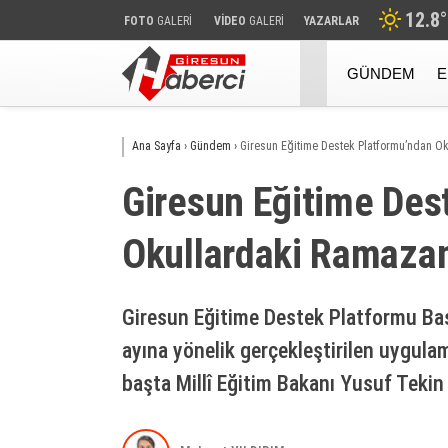
12.8
°
FOTO
GALERİ
VİDEO
GALERİ
YAZARLAR
GÜNDEM
E
Ana Sayfa
›
Gündem
›
Giresun Eğitime Destek Platformu’ndan O
Giresun Eğitime Des
Okullardaki Ramaza
Giresun Eğitime Destek Platformu Ba
ayına yönelik gerçekleştirilen uygulama
başta Millî Eğitim Bakanı Yusuf Tekin