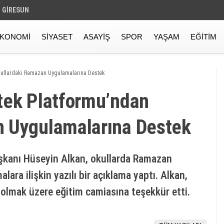
GIRESUN
KONOMI
SIYASET
ASAYIŞ
SPOR
YAŞAM
EĞITIM
kullardaki Ramazan Uygulamalarına Destek
tek Platformu’ndan
n Uygulamalarına Destek
şkanı Hüseyin Alkan, okullarda Ramazan
lara ilişkin yazılı bir açıklama yaptı. Alkan,
 olmak üzere eğitim camiasına teşekkür etti.