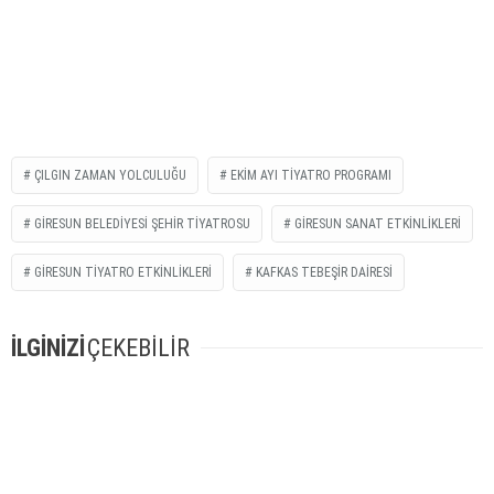
ÇILGIN ZAMAN YOLCULUĞU
EKIM AYI TIYATRO PROGRAMI
GIRESUN BELEDIYESI ŞEHIR TIYATROSU
GIRESUN SANAT ETKINLIKLERI
GIRESUN TIYATRO ETKINLIKLERI
KAFKAS TEBEŞIR DAIRESI
İLGİNİZİ
ÇEKEBİLİR