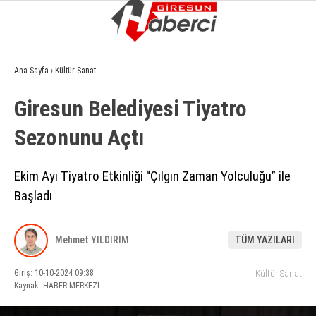
15.7
°
GIRESUN
Ana Sayfa
›
Kültür Sanat
GALERİ
VİDEO
YAZARLAR
Giresun Belediyesi Tiyatro
GÜNDEM
Sezonunu Açtı
EKONOMI
SIYASET
Ekim Ayı Tiyatro Etkinliği “Çılgın Zaman Yolculuğu” ile
Başladı
ASAYIŞ
SPOR
Mehmet YILDIRIM
TÜM YAZILARI
YAŞAM
Giriş: 10-10-2024 09:38
Kültür Sanat
EĞITIM
Kaynak: HABER MERKEZI
SAĞLIK