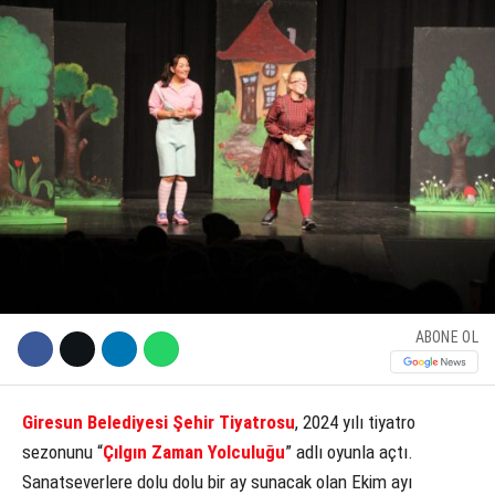
KÜLTÜR SANAT
WhatsApp İhbar Hattı
SERVISLER
Facebook
Instagram
ABONE OL
Youtube
Giresun Belediyesi Şehir Tiyatrosu
, 2024 yılı tiyatro
sezonunu “
Çılgın Zaman Yolculuğu
” adlı oyunla açtı.
Sanatseverlere dolu dolu bir ay sunacak olan Ekim ayı