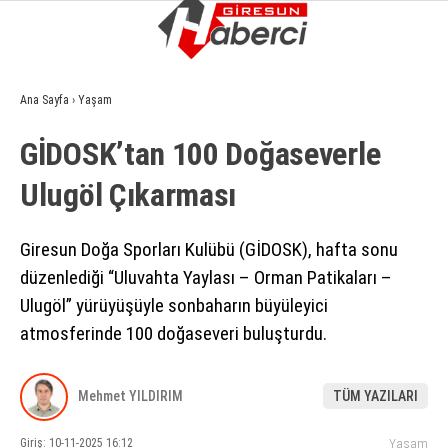
15.1
°
GIRESUN
Ana Sayfa
›
Yaşam
GALERİ
VİDEO
YAZARLAR
GİDOSK’tan 100 Doğaseverle
GÜNDEM
Ulugöl Çıkarması
EKONOMI
SIYASET
Giresun Doğa Sporları Kulübü (GİDOSK), hafta sonu
düzenlediği “Uluvahta Yaylası – Orman Patikaları –
ASAYIŞ
Ulugöl” yürüyüşüyle sonbaharın büyüleyici
SPOR
atmosferinde 100 doğaseveri buluşturdu.
YAŞAM
Mehmet YILDIRIM
TÜM YAZILARI
EĞITIM
Giriş: 10-11-2025 16:12
Yaşam
SAĞLIK