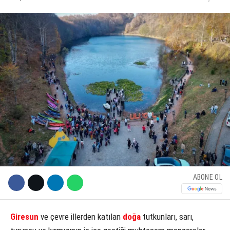
KÜLTÜR SANAT
WhatsApp İhbar Hattı
SERVISLER
Facebook
Instagram
Youtube
ABONE OL
Giresun
ve çevre illerden katılan
doğa
tutkunları, sarı,