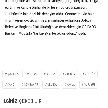
öncülüğünde aile katılımlı bir yürüyüş gerçekleştirdik. Doğa
eğitimi ve kano etkinliğiyle birleşen bu organizasyon,
kulübümüz için özel bir deneyim oldu. Cesaretleriyle bize
ilham veren çocuklarımıza, misafirperverliği için Gölköy
Belediye Başkanı Fikri Uludağ’a ve destekleri için ORKADO
Başkanı Mustafa Sarıkaya’ya teşekkür ederiz” dedi.
ÇOCUKLAR
DOĞA
GİDOSK
GIRESUN
GÖLKÖY
KANO
SONBAHAR
ULUGÖL
YAYLA
YÜRÜYÜŞ
İLGİNİZİ
ÇEKEBİLİR