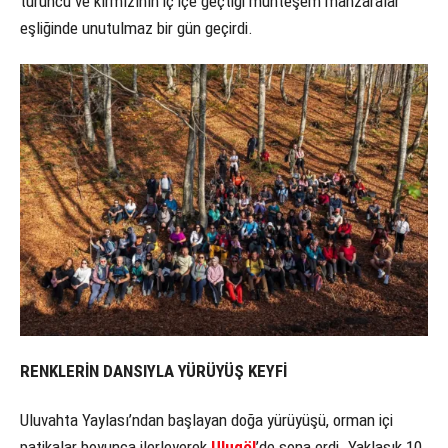
turuncu ve kırmızının iç içe geçtiği muhteşem manzaralar
eşliğinde unutulmaz bir gün geçirdi.
RENKLERİN DANSIYLA YÜRÜYÜŞ KEYFİ
Uluvahta Yaylası’ndan başlayan doğa yürüyüşü, orman içi
patikalar boyunca ilerleyerek
Ulugöl
’de sona erdi. Yaklaşık 10