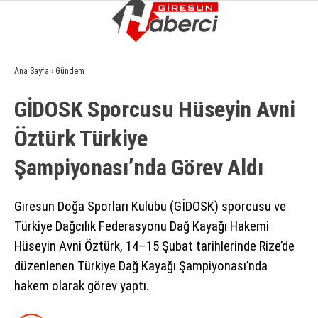
15.9
°
GIRESUN
Ana Sayfa
›
Gündem
GALERİ
VİDEO
YAZARLAR
GİDOSK Sporcusu Hüseyin Avni
GÜNDEM
Öztürk Türkiye
EKONOMI
Şampiyonası’nda Görev Aldı
SIYASET
ASAYIŞ
Giresun Doğa Sporları Kulübü (GİDOSK) sporcusu ve
Türkiye Dağcılık Federasyonu Dağ Kayağı Hakemi
SPOR
Hüseyin Avni Öztürk, 14–15 Şubat tarihlerinde Rize’de
YAŞAM
düzenlenen Türkiye Dağ Kayağı Şampiyonası’nda
hakem olarak görev yaptı.
EĞITIM
SAĞLIK