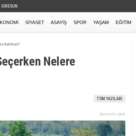
GIRESUN
KONOMI
SIYASET
ASAYIŞ
SPOR
YAŞAM
EĞITIM
re Bakılmalı?
Seçerken Nelere
TÜM YAZILARI
Sponsorlu İçerik