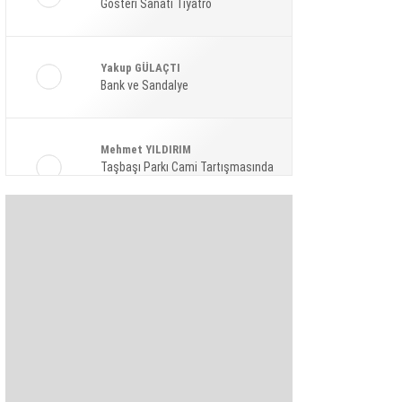
Gösteri Sanatı Tiyatro
Ekonomi
Spor
Yakup GÜLAÇTI
Magazin
Bank ve Sandalye
Sağlık
Mehmet YILDIRIM
Teknoloji
Taşbaşı Parkı Cami Tartışmasında
Amaç: Siyasi Hamle Mi?
Şaban KARAKAYA
Bize Akıl Verme Para Ver Diyenler,
Arada-Bir Parasızları Dinlesinler
Pınar HOLT
Kendini yeniden keşfet!