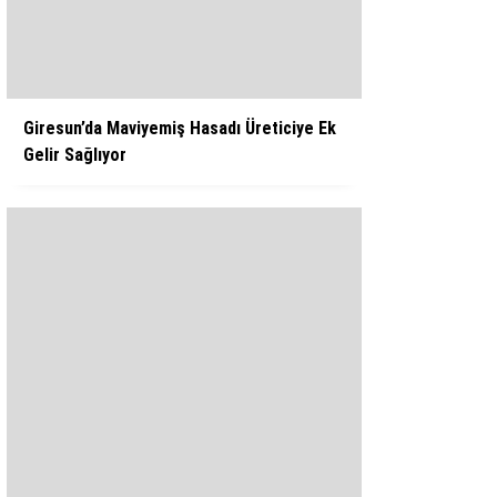
WhatsApp İhbar Hattı
Giresun’da Maviyemiş Hasadı Üreticiye Ek
Gelir Sağlıyor
Facebook
Instagram
Youtube