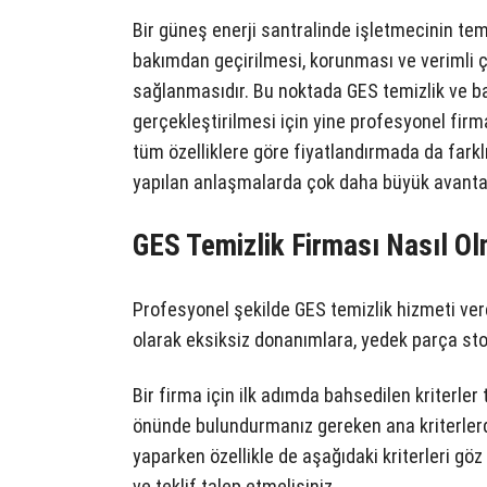
Bir güneş enerji santralinde işletmecinin tem
bakımdan geçirilmesi, korunması ve verimli 
sağlanmasıdır. Bu noktada GES temizlik ve b
gerçekleştirilmesi için yine profesyonel firma
tüm özelliklere göre fiyatlandırmada da farklı
yapılan anlaşmalarda çok daha büyük avantajl
GES Temizlik Firması Nasıl Ol
Profesyonel şekilde GES temizlik hizmeti vere
olarak eksiksiz donanımlara, yedek parça stok
Bir firma için ilk adımda bahsedilen kriterle
önünde bulundurmanız gereken ana kriterlerdi
yaparken özellikle de aşağıdaki kriterleri gö
ve teklif talep etmelisiniz.