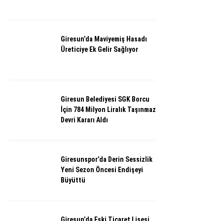
Giresun’da Maviyemiş Hasadı
Üreticiye Ek Gelir Sağlıyor
Giresun Belediyesi SGK Borcu
İçin 784 Milyon Liralık Taşınmaz
Devri Kararı Aldı
Giresunspor’da Derin Sessizlik
Yeni Sezon Öncesi Endişeyi
Büyüttü
Giresun’da Eski Ticaret Lisesi