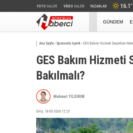
16.1
°
FOTO
GALERİ
VİDEO
GALERİ
YAZARLAR
GÜNDEM
E
Ana Sayfa
›
Sponsorlu İçerik
›
GES Bakım Hizmeti Seçerken Nele
GES Bakım Hizmeti 
Bakılmalı?
Mehmet YILDIRIM
Giriş: 18-03-2026 12:23