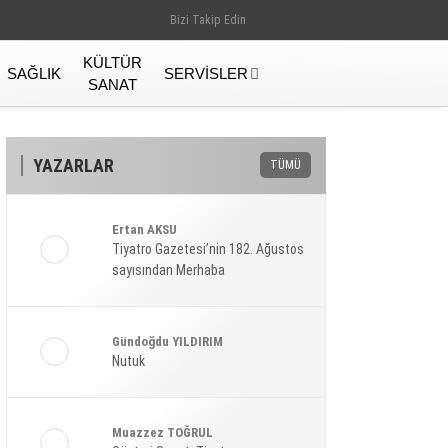
Bizi Takip Edin
KÜLTÜR
SAĞLIK
SERVISLER
SANAT
YAZARLAR
TÜMÜ
Ertan AKSU
Tiyatro Gazetesi’nin 182. Ağustos
sayısından Merhaba
Gündoğdu YILDIRIM
Nutuk
Gündem
Muazzez TOĞRUL