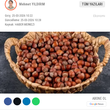
Mehmet YILDIRIM
TÜM YAZILARI
KÜLTÜR SANAT
Giriş: 25-03-2026 10:22
Ekonomi
WhatsApp İhbar Hattı
SERVISLER
Güncelleme: 25-03-2026 10:28
Kaynak: HABER MERKEZI
Facebook
Instagram
Youtube
ABONE OL