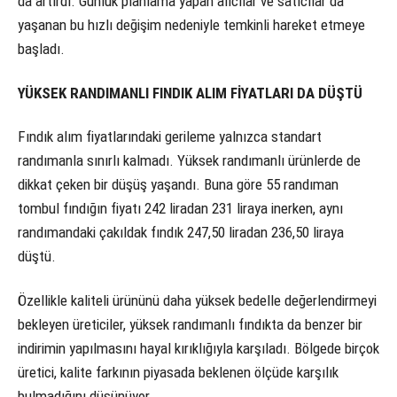
da artırdı. Günlük planlama yapan alıcılar ve satıcılar da
yaşanan bu hızlı değişim nedeniyle temkinli hareket etmeye
başladı.
YÜKSEK RANDIMANLI FINDIK ALIM FİYATLARI DA DÜŞTÜ
Fındık alım fiyatlarındaki gerileme yalnızca standart
randımanla sınırlı kalmadı. Yüksek randımanlı ürünlerde de
dikkat çeken bir düşüş yaşandı. Buna göre 55 randıman
tombul fındığın fiyatı 242 liradan 231 liraya inerken, aynı
randımandaki çakıldak fındık 247,50 liradan 236,50 liraya
düştü.
Özellikle kaliteli ürününü daha yüksek bedelle değerlendirmeyi
bekleyen üreticiler, yüksek randımanlı fındıkta da benzer bir
indirimin yapılmasını hayal kırıklığıyla karşıladı. Bölgede birçok
üretici, kalite farkının piyasada beklenen ölçüde karşılık
bulmadığını düşünüyor.