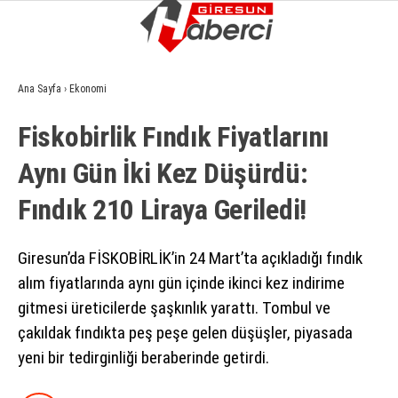
14.1
°
GIRESUN
Ana Sayfa
›
Ekonomi
GALERİ
VİDEO
YAZARLAR
Fiskobirlik Fındık Fiyatlarını
GÜNDEM
Aynı Gün İki Kez Düşürdü:
EKONOMI
Fındık 210 Liraya Geriledi!
SIYASET
ASAYIŞ
Giresun’da FİSKOBİRLİK’in 24 Mart’ta açıkladığı fındık
alım fiyatlarında aynı gün içinde ikinci kez indirime
SPOR
gitmesi üreticilerde şaşkınlık yarattı. Tombul ve
YAŞAM
çakıldak fındıkta peş peşe gelen düşüşler, piyasada
yeni bir tedirginliği beraberinde getirdi.
EĞITIM
SAĞLIK