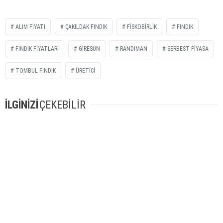
ALIM FIYATI
ÇAKILDAK FINDIK
FISKOBIRLIK
FINDIK
FINDIK FIYATLARI
GIRESUN
RANDIMAN
SERBEST PIYASA
TOMBUL FINDIK
ÜRETICI
İLGİNİZİ
ÇEKEBİLİR