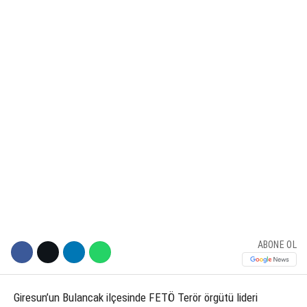
KÜLTÜR SANAT
WhatsApp İhbar Hattı
SERVISLER
Facebook
Instagram
Youtube
ABONE OL
Giresun’un Bulancak ilçesinde FETÖ Terör örgütü lideri