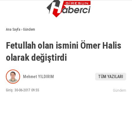
9.5
°
GIRESUN
Ana Sayfa
›
Gündem
GALERİ
VİDEO
YAZARLAR
Fetullah olan ismini Ömer Halis
GÜNDEM
olarak değiştirdi
EKONOMI
SIYASET
Mehmet YILDIRIM
TÜM YAZILARI
ASAYIŞ
Giriş: 30-06-2017 09:55
Gündem
SPOR
YAŞAM
EĞITIM
SAĞLIK