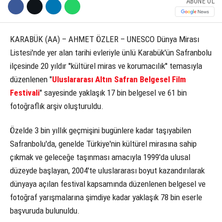
ABONE OL
KÜLTÜR SANAT
WhatsApp İhbar Hattı
KARABÜK (AA) – AHMET ÖZLER – UNESCO Dünya Mirası
SERVISLER
Listesi'nde yer alan tarihi evleriyle ünlü Karabük'ün Safranbolu
ilçesinde 20 yıldır ''kültürel miras ve korumacılık'' temasıyla
düzenlenen "
Uluslararası Altın Safran Belgesel Film
Facebook
Festivali
" sayesinde yaklaşık 17 bin belgesel ve 61 bin
fotoğraflık arşiv oluşturuldu.
Özelde 3 bin yıllık geçmişini bugünlere kadar taşıyabilen
Instagram
Safranbolu'da, genelde Türkiye'nin kültürel mirasına sahip
çıkmak ve geleceğe taşınması amacıyla 1999'da ulusal
Youtube
düzeyde başlayan, 2004'te uluslararası boyut kazandırılarak
dünyaya açılan festival kapsamında düzenlenen belgesel ve
fotoğraf yarışmalarına şimdiye kadar yaklaşık 78 bin eserle
başvuruda bulunuldu.