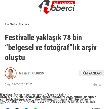
9.8
°
GIRESUN
Ana Sayfa
›
Gündem
GALERİ
VİDEO
YAZARLAR
Festivalle yaklaşık 78 bin
GÜNDEM
“belgesel ve fotoğraf”lık arşiv
EKONOMI
oluştu
SIYASET
ASAYIŞ
Mehmet YILDIRIM
TÜM YAZILARI
SPOR
Giriş: 18-01-2020 12:21
Gündem
YAŞAM
Warning
: Trying to access array offset on false in
/home/u315390385/domains/giresunhaberci.com/public_html/wp-
EĞITIM
content/themes/esenhaber/admin/functions_82.php
on line
0
SAĞLIK