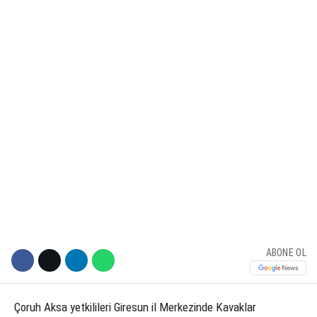
KÜLTÜR SANAT
WhatsApp İhbar Hattı
SERVISLER
Facebook
Instagram
Youtube
ABONE OL
Çoruh Aksa yetkilileri Giresun il Merkezinde Kavaklar