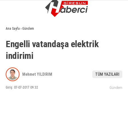
13.7
°
GIRESUN
Ana Sayfa
›
Gündem
GALERİ
VİDEO
YAZARLAR
Engelli vatandaşa elektrik
GÜNDEM
indirimi
EKONOMI
SIYASET
Mehmet YILDIRIM
TÜM YAZILARI
ASAYIŞ
Giriş: 07-07-2017 09:32
Gündem
SPOR
YAŞAM
EĞITIM
SAĞLIK