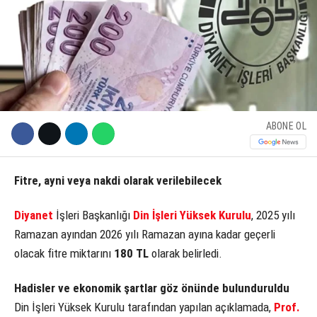
KÜLTÜR SANAT
WhatsApp İhbar Hattı
SERVISLER
ABONE OL
Facebook
Fitre, ayni veya nakdi olarak verilebilecek
Instagram
Diyanet
İşleri Başkanlığı
Din İşleri Yüksek Kurulu
, 2025 yılı
Youtube
Ramazan ayından 2026 yılı Ramazan ayına kadar geçerli
olacak fitre miktarını
180 TL
olarak belirledi.
Hadisler ve ekonomik şartlar göz önünde bulunduruldu
Din İşleri Yüksek Kurulu tarafından yapılan açıklamada,
Prof.