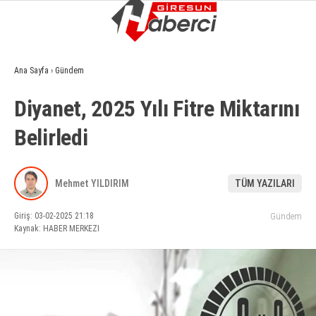
19.6
°
GIRESUN
Ana Sayfa
›
Gündem
GALERİ
VİDEO
YAZARLAR
Diyanet, 2025 Yılı Fitre Miktarını
GÜNDEM
Belirledi
EKONOMI
SIYASET
Mehmet YILDIRIM
TÜM YAZILARI
ASAYIŞ
Giriş: 03-02-2025 21:18
Gündem
Kaynak: HABER MERKEZI
SPOR
YAŞAM
EĞITIM
SAĞLIK