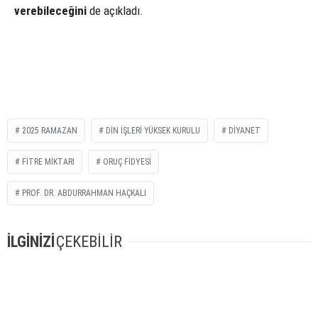
verebileceğini
de açıkladı.
2025 RAMAZAN
DIN İŞLERI YÜKSEK KURULU
DIYANET
FITRE MIKTARI
ORUÇ FIDYESI
PROF. DR. ABDURRAHMAN HAÇKALI
İLGİNİZİ
ÇEKEBİLİR