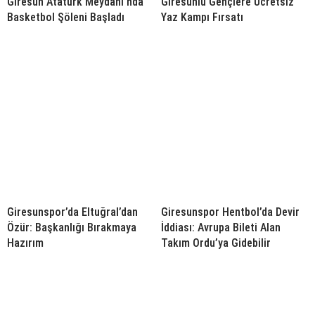
Giresun Atatürk Meydanı’nda
Giresunlu Gençlere Ücretsiz
Basketbol Şöleni Başladı
Yaz Kampı Fırsatı
Giresunspor’da Eltuğral’dan
Giresunspor Hentbol’da Devir
Özür: Başkanlığı Bırakmaya
İddiası: Avrupa Bileti Alan
Hazırım
Takım Ordu’ya Gidebilir