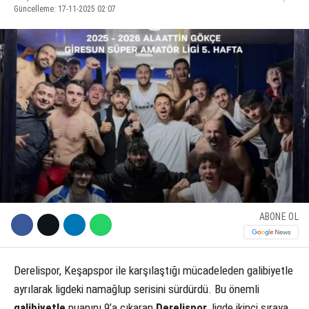
Güncelleme: 17-11-2025 02:07
KÜLTÜR SANAT
WhatsApp İhbar Hattı
SERVISLER
Facebook
Instagram
ABONE OL
Youtube
Derelispor, Keşapspor ile karşılaştığı mücadeleden galibiyetle
ayrılarak ligdeki namağlup serisini sürdürdü. Bu önemli
galibiyetle
puanını 9’a çıkaran
Derelispor
, ligde ikinci sıraya