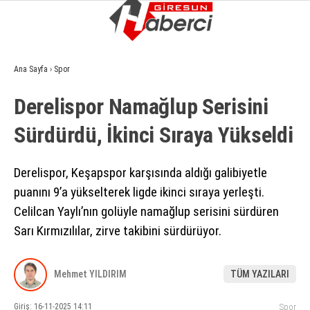
13.9
°
GIRESUN
Ana Sayfa
›
Spor
GALERİ
VİDEO
YAZARLAR
Derelispor Namağlup Serisini
GÜNDEM
Sürdürdü, İkinci Sıraya Yükseldi
EKONOMI
SIYASET
Derelispor, Keşapspor karşısında aldığı galibiyetle
puanını 9’a yükselterek ligde ikinci sıraya yerleşti.
ASAYIŞ
Celilcan Yaylı’nın golüyle namağlup serisini sürdüren
SPOR
Sarı Kırmızılılar, zirve takibini sürdürüyor.
YAŞAM
Mehmet YILDIRIM
TÜM YAZILARI
EĞITIM
Giriş: 16-11-2025 14:11
Spor
SAĞLIK