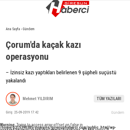
13.9
°
GIRESUN
Ana Sayfa
›
Gündem
GALERİ
VİDEO
YAZARLAR
Çorum'da kaçak kazı
GÜNDEM
operasyonu
EKONOMI
SIYASET
– İzinsiz kazı yaptıkları belirlenen 9 şüpheli suçüstü
yakalandı
ASAYIŞ
SPOR
Mehmet YILDIRIM
TÜM YAZILARI
YAŞAM
Giriş: 25-09-2019 17:42
Gündem
EĞITIM
Warning
: Trying to access array offset on false in
/home/u315390385/domains/giresunhaberci.com/public_html/wp-
SAĞLIK
content/themes/esenhaber/admin/functions_82.php
on line
0