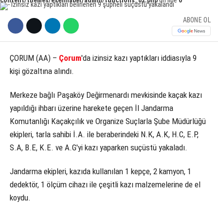
KÜLTÜR SANAT
ABONE OL
WhatsApp İhbar Hattı
SERVISLER
ÇORUM (AA) –
Çorum
'da izinsiz kazı yaptıkları iddiasıyla 9
kişi gözaltına alındı.
Facebook
Merkeze bağlı Paşaköy Değirmenardı mevkisinde kaçak kazı
yapıldığı ihbarı üzerine harekete geçen İl Jandarma
Komutanlığı Kaçakçılık ve Organize Suçlarla Şube Müdürlüğü
Instagram
ekipleri, tarla sahibi İ.A. ile beraberindeki N.K, A.K, H.C, E.P,
S.A, B.E, K.E. ve A.G'yi kazı yaparken suçüstü yakaladı.
Youtube
Jandarma ekipleri, kazıda kullanılan 1 kepçe, 2 kamyon, 1
dedektör, 1 ölçüm cihazı ile çeşitli kazı malzemelerine de el
koydu.