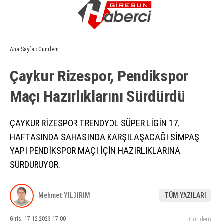
13.7
°
GIRESUN
Ana Sayfa
›
Gündem
GALERİ
VİDEO
YAZARLAR
Çaykur Ri̇zespor, Pendi̇kspor
GÜNDEM
Maçı Hazırlıklarını Sürdürdü
EKONOMI
SIYASET
ÇAYKUR RİZESPOR TRENDYOL SÜPER LİGİN 17.
HAFTASINDA SAHASINDA KARŞILAŞACAĞI SİMPAŞ
ASAYIŞ
YAPI PENDİKSPOR MAÇI İÇİN HAZIRLIKLARINA
SPOR
SÜRDÜRÜYOR.
YAŞAM
Mehmet YILDIRIM
TÜM YAZILARI
EĞITIM
Giriş: 17-12-2023 17:00
Gündem
SAĞLIK