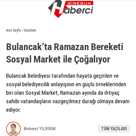
17.8
°
GIRESUN
Ana Sayfa
›
Gündem
GALERİ
VİDEO
YAZARLAR
Bulancak’ta Ramazan Bereketi
GÜNDEM
Sosyal Market ile Çoğalıyor
EKONOMI
SIYASET
Bulancak Belediyesi tarafından hayata geçirilen ve
sosyal belediyecilik anlayışının en güçlü örneklerinden
ASAYIŞ
biri olan Sosyal Market, Ramazan ayında da ihtiyaç
SPOR
sahibi vatandaşların vazgeçilmez durağı olmaya devam
ediyor.
YAŞAM
EĞITIM
Mehmet YILDIRIM
TÜM YAZILARI
SAĞLIK