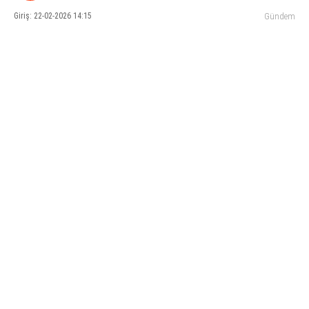
Giriş: 22-02-2026 14:15
Gündem
KÜLTÜR SANAT
WhatsApp İhbar Hattı
SERVISLER
Facebook
Instagram
Youtube