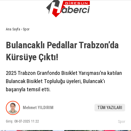
9
°
GIRESUN
Ana Sayfa
›
Spor
GALERİ
VİDEO
YAZARLAR
Bulancaklı Pedallar Trabzon’da
GÜNDEM
Kürsüye Çıktı!
EKONOMI
SIYASET
2025 Trabzon Granfondo Bisiklet Yarışması’na katılan
Bulancak Bisiklet Topluluğu üyeleri, Bulancak'ı
ASAYIŞ
başarıyla temsil etti.
SPOR
YAŞAM
Mehmet YILDIRIM
TÜM YAZILARI
EĞITIM
Giriş: 08-07-2025 11:22
Spor
SAĞLIK