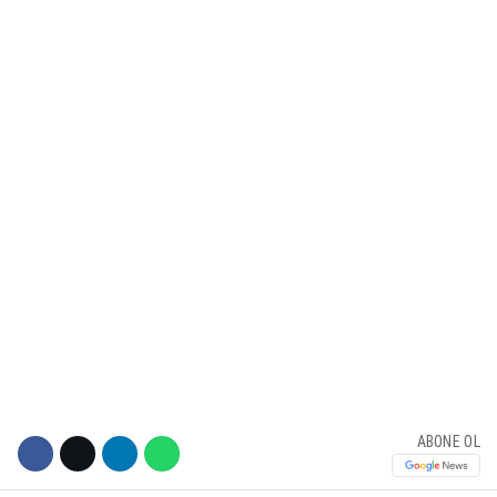
KÜLTÜR SANAT
WhatsApp İhbar Hattı
SERVISLER
Facebook
Instagram
Youtube
ABONE OL