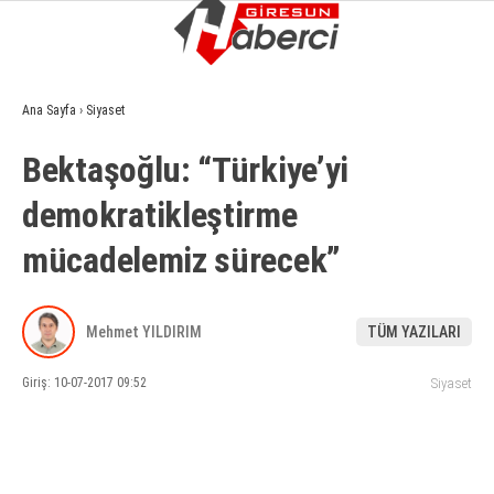
17.2
°
GIRESUN
Ana Sayfa
›
Siyaset
GALERİ
VİDEO
YAZARLAR
Bektaşoğlu: “Türkiye’yi
GÜNDEM
demokratikleştirme
EKONOMI
mücadelemiz sürecek”
SIYASET
ASAYIŞ
Mehmet YILDIRIM
TÜM YAZILARI
SPOR
Giriş: 10-07-2017 09:52
Siyaset
YAŞAM
EĞITIM
SAĞLIK