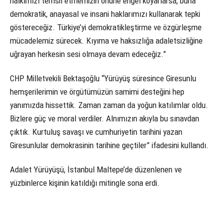
halkımızı temsil etmemizin önüne engel koyarlarsa, buna
demokratik, anayasal ve insani haklarımızı kullanarak tepki
göstereceğiz. Türkiye’yi demokratikleştirme ve özgürleşme
mücadelemiz sürecek. Kıyıma ve haksızlığa adaletsizliğine
uğrayan herkesin sesi olmaya devam edeceğiz.”
CHP Milletvekili Bektaşoğlu “Yürüyüş süresince Giresunlu
hemşerilerimin ve örgütümüzün samimi desteğini hep
yanımızda hissettik. Zaman zaman da yoğun katılımlar oldu.
Bizlere güç ve moral verdiler. Alnımızın akıyla bu sınavdan
çıktık. Kurtuluş savaşı ve cumhuriyetin tarihini yazan
Giresunlular demokrasinin tarihine geçtiler” ifadesini kullandı.
Adalet Yürüyüşü, İstanbul Maltepe’de düzenlenen ve
yüzbinlerce kişinin katıldığı mitingle sona erdi.