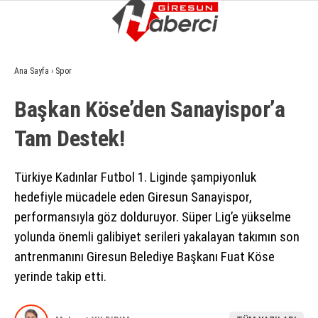
13.3
°
GIRESUN
Ana Sayfa
›
Spor
GALERİ
VİDEO
YAZARLAR
Başkan Köse’den Sanayispor’a
GÜNDEM
Tam Destek!
EKONOMI
SIYASET
Türkiye Kadınlar Futbol 1. Liginde şampiyonluk
hedefiyle mücadele eden Giresun Sanayispor,
ASAYIŞ
performansıyla göz dolduruyor. Süper Lig’e yükselme
SPOR
yolunda önemli galibiyet serileri yakalayan takımın son
antrenmanını Giresun Belediye Başkanı Fuat Köse
YAŞAM
yerinde takip etti.
EĞITIM
SAĞLIK