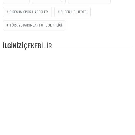
GIRESUN SPOR HABERLERI
SÜPER LIG HEDEFI
TÜRKIYE KADINLAR FUTBOL 1. LIGI
İLGİNİZİ
ÇEKEBİLİR