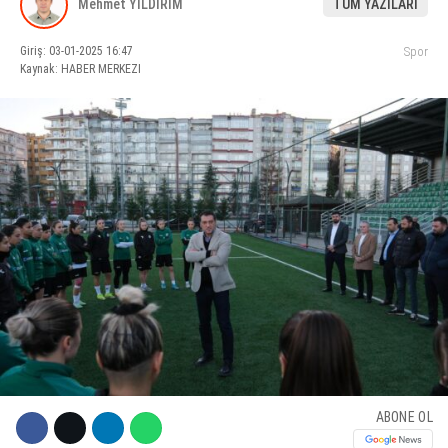
Mehmet YILDIRIM
TÜM YAZILARI
KÜLTÜR SANAT
Giriş: 03-01-2025 16:47
Spor
Kaynak: HABER MERKEZI
WhatsApp İhbar Hattı
SERVISLER
Facebook
Instagram
Youtube
ABONE OL