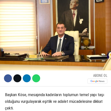
KÜLTÜR SANAT
WhatsApp İhbar Hattı
SERVISLER
Facebook
Instagram
ABONE OL
Youtube
Başkan Köse, mesajında kadınların toplumun temel yapı taşı
olduğunu vurgulayarak eşitlik ve adalet mücadelesine dikkat
çekti.