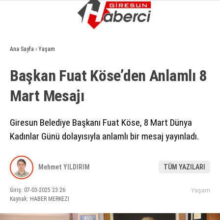
12.3
°
GIRESUN
Ana Sayfa
›
Yaşam
GALERİ
VİDEO
YAZARLAR
Başkan Fuat Köse’den Anlamlı 8
GÜNDEM
Mart Mesajı
EKONOMI
SIYASET
Giresun Belediye Başkanı Fuat Köse, 8 Mart Dünya
Kadınlar Günü dolayısıyla anlamlı bir mesaj yayınladı.
ASAYIŞ
SPOR
Mehmet YILDIRIM
TÜM YAZILARI
YAŞAM
Giriş: 07-03-2025 23:26
Yaşam
EĞITIM
Kaynak: HABER MERKEZI
SAĞLIK