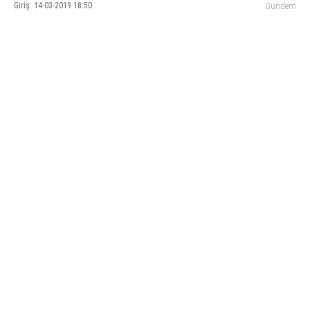
Giriş: 14-03-2019 18:50
Gündem
KÜLTÜR SANAT
WhatsApp İhbar Hattı
SERVISLER
Facebook
Instagram
Youtube