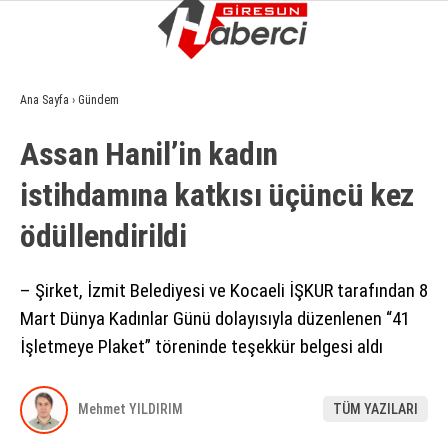
11.5
°
GIRESUN
Ana Sayfa
›
Gündem
GALERİ
VİDEO
YAZARLAR
Assan Hanil’in kadın
GÜNDEM
istihdamına katkısı üçüncü kez
EKONOMI
ödüllendirildi
SIYASET
ASAYIŞ
– Şirket, İzmit Belediyesi ve Kocaeli İŞKUR tarafından 8
Mart Dünya Kadınlar Günü dolayısıyla düzenlenen “41
SPOR
İşletmeye Plaket” töreninde teşekkür belgesi aldı
YAŞAM
EĞITIM
Mehmet YILDIRIM
TÜM YAZILARI
SAĞLIK