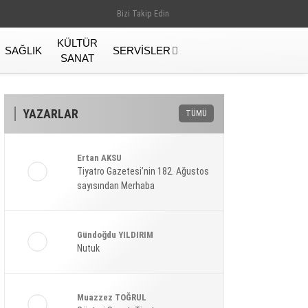
Bizi Takip Edin
KÜLTÜR
SAĞLIK
SERVISLER
SANAT
YAZARLAR
TÜMÜ
Ertan AKSU
Tiyatro Gazetesi’nin 182. Ağustos
sayısından Merhaba
Gündoğdu YILDIRIM
Nutuk
Gündem
Muazzez TOĞRUL