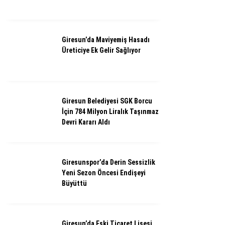
Giresun’da Maviyemiş Hasadı
Üreticiye Ek Gelir Sağlıyor
Giresun Belediyesi SGK Borcu
İçin 784 Milyon Liralık Taşınmaz
Devri Kararı Aldı
Giresunspor’da Derin Sessizlik
Yeni Sezon Öncesi Endişeyi
Büyüttü
Giresun’da Eski Ticaret Lisesi