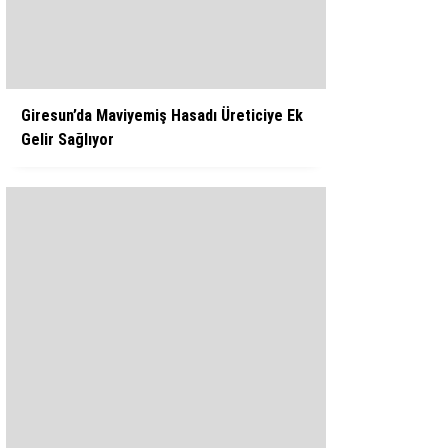
WhatsApp İhbar Hattı
Giresun’da Maviyemiş Hasadı Üreticiye Ek
Gelir Sağlıyor
Facebook
Instagram
Youtube