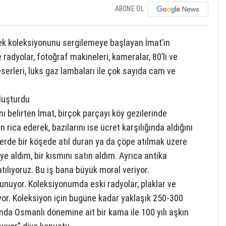
ABONE OL
rek koleksiyonunu sergilemeye başlayan İmat’ın
 radyolar, fotoğraf makineleri, kameralar, 80’li ve
n eserleri, lüks gaz lambaları ile çok sayıda cam ve
oluşturdu
ı belirten İmat, birçok parçayı köy gezilerinde
n rica ederek, bazılarını ise ücret karşılığında aldığını
lerde bir köşede atıl duran ya da çöpe atılmak üzere
ye aldım, bir kısmını satın aldım. Ayrıca antika
tılıyoruz. Bu iş bana büyük moral veriyor.
unuyor. Koleksiyonumda eski radyolar, plaklar ve
tuyor. Koleksiyon için bugüne kadar yaklaşık 250-300
ında Osmanlı dönemine ait bir kama ile 100 yılı aşkın