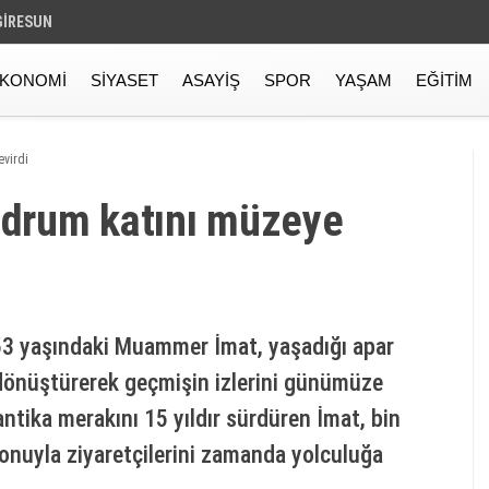
GIRESUN
KONOMI
SIYASET
ASAYIŞ
SPOR
YAŞAM
EĞITIM
evirdi
bodrum katını müzeye
53 yaşındaki Muammer İmat, yaşadığı apar
önüştürerek geçmişin izlerini günümüze
antika merakını 15 yıldır sürdüren İmat, bin
onuyla ziyaretçilerini zamanda yolculuğa