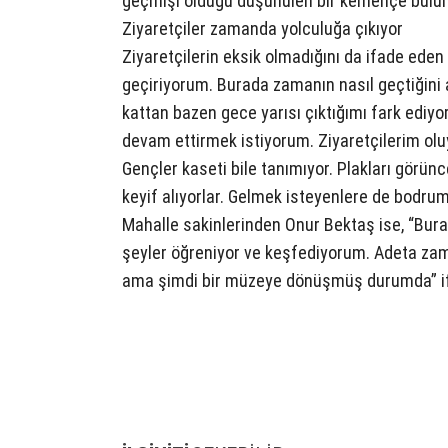
geçmişi olduğu düşünülen bir kemençe bulun
Ziyaretçiler zamanda yolculuğa çıkıyor
Ziyaretçilerin eksik olmadığını da ifade ede
geçiriyorum. Burada zamanın nasıl geçtiğin
kattan bazen gece yarısı çıktığımı fark ediy
devam ettirmek istiyorum. Ziyaretçilerim oluy
Gençler kaseti bile tanımıyor. Plakları görünc
keyif alıyorlar. Gelmek isteyenlere de bodru
Mahalle sakinlerinden Onur Bektaş ise, “Bur
şeyler öğreniyor ve keşfediyorum. Adeta zam
ama şimdi bir müzeye dönüşmüş durumda” ifa