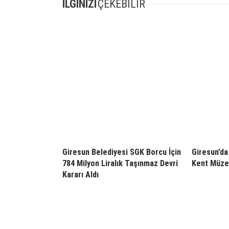
İLGİNİZİ
ÇEKEBİLİR
Giresun Belediyesi SGK Borcu İçin
Giresun’da 
784 Milyon Liralık Taşınmaz Devri
Kent Müzes
Kararı Aldı