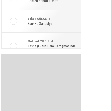
Gösteri Sanatı Tiyatro
Ekonomi
Spor
Yakup GÜLAÇTI
Magazin
Bank ve Sandalye
Sağlık
Mehmet YILDIRIM
Teknoloji
Taşbaşı Parkı Cami Tartışmasında
Amaç: Siyasi Hamle Mi?
Şaban KARAKAYA
Bize Akıl Verme Para Ver Diyenler,
Arada-Bir Parasızları Dinlesinler
Pınar HOLT
Kendini yeniden keşfet!