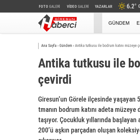
6.2
°
FOTO
GALERİ
VİDEO
GALERİ
YAZARLAR
GÜNDEM
E
Ana Sayfa
›
Gündem
›
Antika tutkusu ile bodrum katını müzeye ç
Antika tutkusu ile 
çevirdi
Giresun’un Görele ilçesinde yaşayan 
tmanın bodrum katını adeta müzeye d
taşıyor. Çocukluk yıllarında başlayan 
200’ü aşkın parçadan oluşan koleksiy