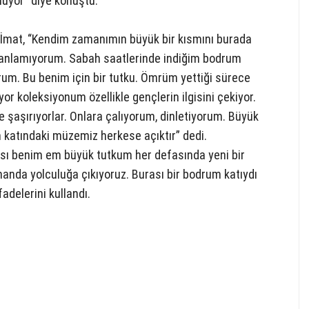
uyor” diye konuştu.
n İmat, “Kendim zamanımın büyük bir kısmını burada
i anlamıyorum. Sabah saatlerinde indiğim bodrum
orum. Bu benim için bir tutku. Ömrüm yettiği sürece
or koleksiyonum özellikle gençlerin ilgisini çekiyor.
e şaşırıyorlar. Onlara çalıyorum, dinletiyorum. Büyük
m katındaki müzemiz herkese açıktır” dedi.
ası benim em büyük tutkum her defasında yeni bir
anda yolculuğa çıkıyoruz. Burası bir bodrum katıydı
delerini kullandı.