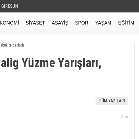
GIRESUN
KONOMI
SIYASET
ASAYIŞ
SPOR
YAŞAM
EĞITIM
rabük'te başladı
nalig Yüzme Yarışları,
TÜM YAZILARI
Spor