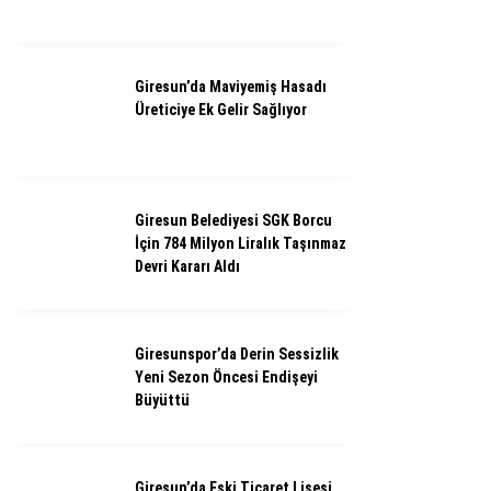
Giresun’da Maviyemiş Hasadı
Üreticiye Ek Gelir Sağlıyor
Giresun Belediyesi SGK Borcu
İçin 784 Milyon Liralık Taşınmaz
Devri Kararı Aldı
Giresunspor’da Derin Sessizlik
Yeni Sezon Öncesi Endişeyi
Büyüttü
Giresun’da Eski Ticaret Lisesi