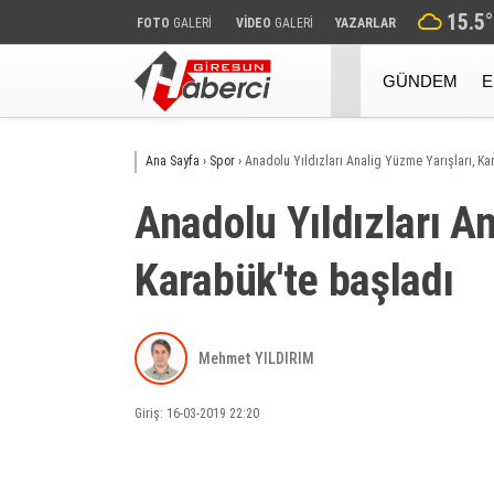
15.5
°
FOTO
GALERİ
VİDEO
GALERİ
YAZARLAR
GÜNDEM
E
Ana Sayfa
›
Spor
›
Anadolu Yıldızları Analig Yüzme Yarışları, Ka
Anadolu Yıldızları A
Karabük'te başladı
Mehmet YILDIRIM
Giriş: 16-03-2019 22:20