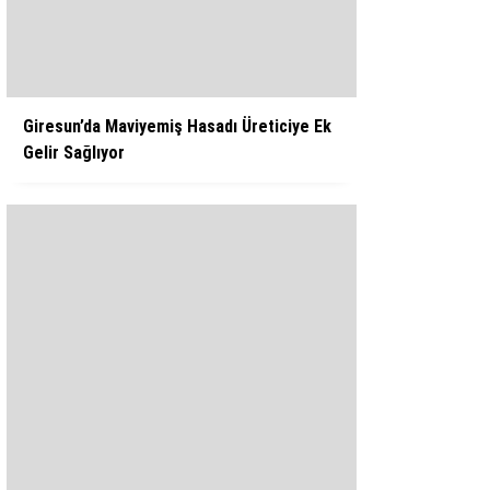
WhatsApp İhbar Hattı
Giresun’da Maviyemiş Hasadı Üreticiye Ek
Gelir Sağlıyor
Facebook
Instagram
Youtube