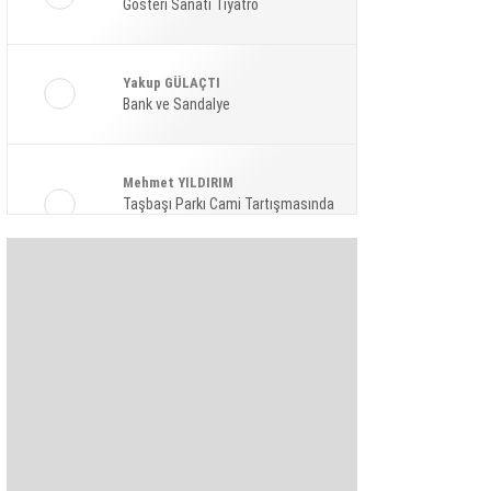
Gösteri Sanatı Tiyatro
Ekonomi
Spor
Yakup GÜLAÇTI
Magazin
Bank ve Sandalye
Sağlık
Mehmet YILDIRIM
Teknoloji
Taşbaşı Parkı Cami Tartışmasında
Amaç: Siyasi Hamle Mi?
Şaban KARAKAYA
Bize Akıl Verme Para Ver Diyenler,
Arada-Bir Parasızları Dinlesinler
Pınar HOLT
Kendini yeniden keşfet!