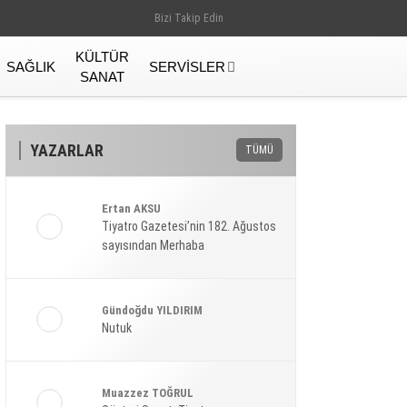
Bizi Takip Edin
KÜLTÜR
SAĞLIK
SERVISLER
SANAT
YAZARLAR
TÜMÜ
Ertan AKSU
Tiyatro Gazetesi’nin 182. Ağustos
sayısından Merhaba
Gündoğdu YILDIRIM
Nutuk
Gündem
Muazzez TOĞRUL