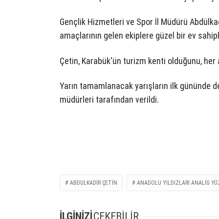
Gençlik Hizmetleri ve Spor İl Müdürü Abdülkad
amaçlarının gelen ekiplere güzel bir ev sahip
Çetin, Karabük'ün turizm kenti olduğunu, her a
Yarın tamamlanacak yarışların ilk gününde de
müdürleri tarafından verildi.
ABDULKADIR ÇETIN
ANADOLU YILDIZLARI ANALIG YÜ
İLGİNİZİ
ÇEKEBİLİR