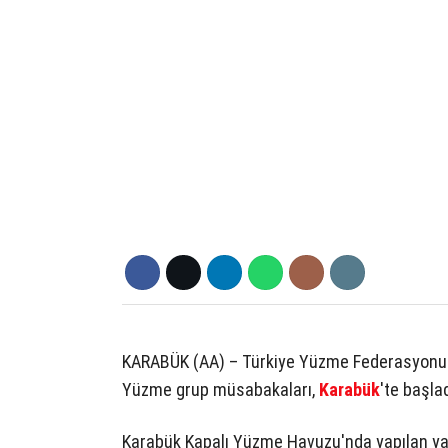
KARABÜK (AA) – Türkiye Yüzme Federasyonu t
Yüzme grup müsabakaları,
Karabük
'te başlad
Karabük Kapalı Yüzme Havuzu'nda yapılan yarı