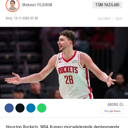
Mehmet YILDIRIM
TÜM YAZILARI
KÜLTÜR SANAT
Giriş: 15-11-2025 07:45
Gündem
Spor
WhatsApp İhbar Hattı
SERVISLER
Facebook
Instagram
Youtube
ABONE OL
Houston Rockets, NBA Kupası mücadelesinde deplasmanda