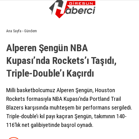
6.4
°
GIRESUN
Ana Sayfa
›
Gündem
GALERİ
VİDEO
YAZARLAR
Alperen Şengün NBA
GÜNDEM
Kupası’nda Rockets’ı Taşıdı,
EKONOMI
Triple-Double’ı Kaçırdı
SIYASET
ASAYIŞ
Milli basketbolcumuz Alperen Şengün, Houston
Rockets formasıyla NBA Kupası’nda Portland Trail
SPOR
Blazers karşısında muhteşem bir performans sergiledi.
YAŞAM
Triple-double’ı kıl payı kaçıran Şengün, takımının 140-
116’lık net galibiyetinde başrol oynadı.
EĞITIM
SAĞLIK