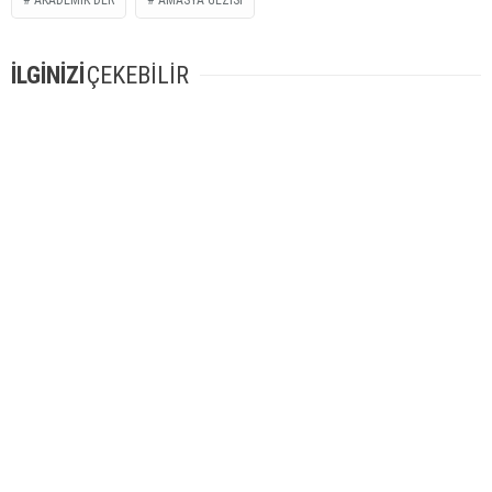
AKADEMIK DER
AMASYA GEZISI
İLGİNİZİ
ÇEKEBİLİR