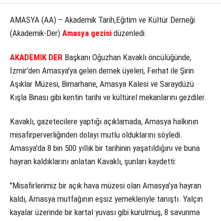
KÜLTÜR SANAT
AMASYA (AA) – Akademik Tarih,Eğitim ve Kültür Derneği
(Akademik-Der)
Amasya gezisi
düzenledi.
WhatsApp İhbar Hattı
SERVISLER
AKADEMIK DER
Başkanı Oğuzhan Kavaklı öncülüğünde,
İzmir'den Amasya'ya gelen dernek üyeleri, Ferhat ile Şirin
Aşıklar Müzesi, Bimarhane, Amasya Kalesi ve Saraydüzü
Facebook
Kışla Binası gibi kentin tarihi ve kültürel mekanlarını gezdiler.
Kavaklı, gazetecilere yaptığı açıklamada, Amasya halkının
Instagram
misafirperverliğinden dolayı mutlu olduklarını söyledi.
Amasya'da 8 bin 500 yıllık bir tarihinin yaşatıldığını ve buna
Youtube
hayran kaldıklarını anlatan Kavaklı, şunları kaydetti:
"Misafirlerimiz bir açık hava müzesi olan Amasya'ya hayran
kaldı, Amasya mutfağının eşsiz yemekleriyle tanıştı. Yalçın
kayalar üzerinde bir kartal yuvası gibi kurulmuş, 8 savunma