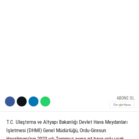
KÜLTÜR SANAT
WhatsApp İhbar Hattı
SERVISLER
Facebook
Instagram
ABONE OL
Youtube
​​​​​​​T.C. Ulaştırma ve Altyapı Bakanlığı Devlet Hava Meydanları
İşletmesi (DHMİ) Genel Müdürlüğü, Ordu-Giresun
Havalimanı’nın 2023 yılı Temmuz ayına ait hava yolu uçak,