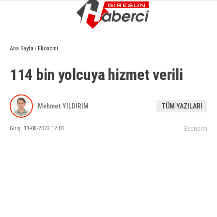
8.3
°
GIRESUN
Ana Sayfa
›
Ekonomi
GALERİ
VİDEO
YAZARLAR
114 bin yolcuya hizmet verili
GÜNDEM
EKONOMI
Mehmet YILDIRIM
TÜM YAZILARI
SIYASET
Giriş: 11-08-2023 12:01
Ekonomi
ASAYIŞ
SPOR
YAŞAM
EĞITIM
SAĞLIK