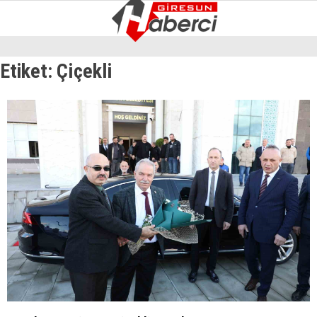
7.4
°
GIRESUN
Etiket:
Çi̇çekli̇
GALERİ
VİDEO
YAZARLAR
GÜNDEM
EKONOMI
SIYASET
ASAYIŞ
SPOR
YAŞAM
EĞITIM
SAĞLIK