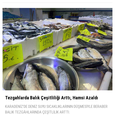
Tezgahlarda Balık Çeşi̇tli̇li̇ği̇ Arttı, Hamsi̇ Azaldı
KARADENİZ'DE DENİZ SUYU SICAKLIKLARININ DÜŞMESİYLE BERABER
BALIK TEZGÂHLARINDA ÇEŞİTLİLİK ARTTI.