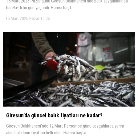
15 Mart 2026 Pazar günü Giresun Balıkhanesi’nde balık tezgâhlarında
hareketli bir gün yaşandı. Hamsi başta
15 Mart 2026 Pazar 15:06
Giresun’da güncel balık fiyatları ne kadar?
Giresun Balıkhanesi’nde 12 Mart Perşembe günü tezgahlarda yerini
alan balıkların fiyatları belli oldu. Hamsi başta