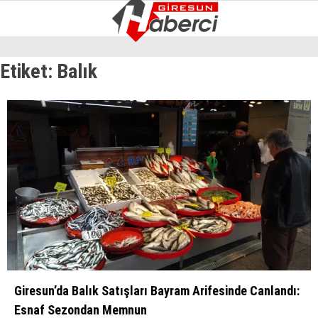
17.7
°
GIRESUN
Etiket:
Balık
GALERİ
VİDEO
YAZARLAR
GÜNDEM
EKONOMI
SIYASET
ASAYIŞ
SPOR
YAŞAM
EĞITIM
Giresun’da Balık Satışları Bayram Arifesinde Canlandı:
Esnaf Sezondan Memnun
SAĞLIK