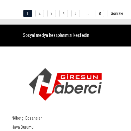
1
2
3
4
5
…
8
Sonraki
Sosyal medya hesaplarımızı keşfedin
Nöbetçi Eczaneler
Hava Durumu