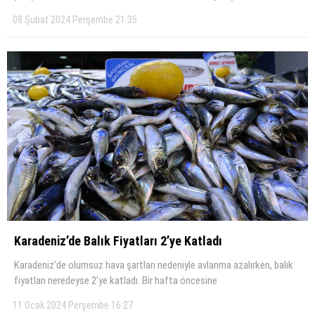
08 Şubat 2024 Perşembe 21:35
Karadeniz’de Balık Fi̇yatları 2’ye Katladı
Karadeniz’de olumsuz hava şartları nedeniyle avlanma azalırken, balık
fiyatları neredeyse 2’ye katladı. Bir hafta öncesine
11 Ocak 2024 Perşembe 16:27