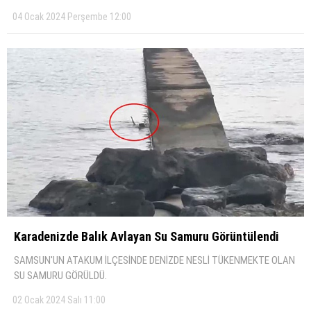
04 Ocak 2024 Perşembe 12:00
Karadeni̇zde Balık Avlayan Su Samuru Görüntülendi̇
SAMSUN'UN ATAKUM İLÇESİNDE DENİZDE NESLİ TÜKENMEKTE OLAN
SU SAMURU GÖRÜLDÜ.
02 Ocak 2024 Salı 11:00