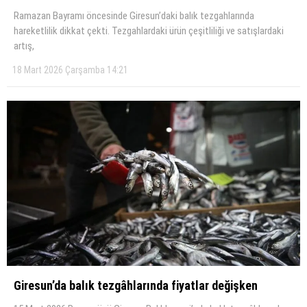
Ramazan Bayramı öncesinde Giresun’daki balık tezgahlarında
KÜLTÜR SANAT
hareketlilik dikkat çekti. Tezgahlardaki ürün çeşitliliği ve satışlardaki
artış,
WhatsApp İhbar Hattı
SERVISLER
18 Mart 2026 Çarşamba 14:21
Facebook
Instagram
Youtube
Giresun’da balık tezgâhlarında fiyatlar değişken