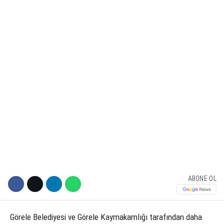
KÜLTÜR SANAT
WhatsApp İhbar Hattı
SERVISLER
Facebook
Instagram
Youtube
ABONE OL
Görele Belediyesi ve Görele Kaymakamlığı tarafından daha