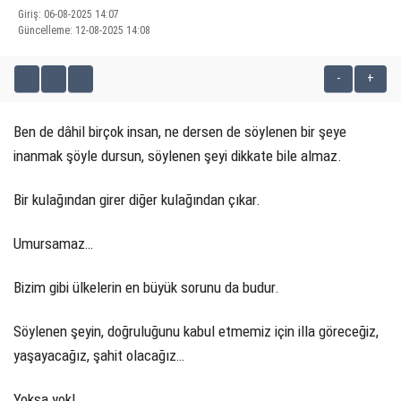
Giriş: 06-08-2025 14:07
Güncelleme: 12-08-2025 14:08
KÜLTÜR SANAT
WhatsApp İhbar Hattı
SERVISLER
-
+
Ben de dâhil birçok insan, ne dersen de söylenen bir şeye
inanmak şöyle dursun, söylenen şeyi dikkate bile almaz.
Facebook
Bir kulağından girer diğer kulağından çıkar.
Instagram
Umursamaz…
Bizim gibi ülkelerin en büyük sorunu da budur.
Youtube
Söylenen şeyin, doğruluğunu kabul etmemiz için illa göreceğiz,
yaşayacağız, şahit olacağız…
Yoksa yok!