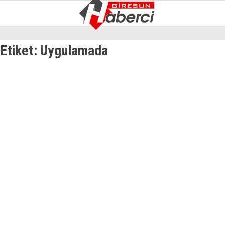
10
°
GIRESUN
Etiket:
Uygulamada
GALERİ
VİDEO
YAZARLAR
GÜNDEM
EKONOMI
SIYASET
ASAYIŞ
SPOR
YAŞAM
EĞITIM
SAĞLIK