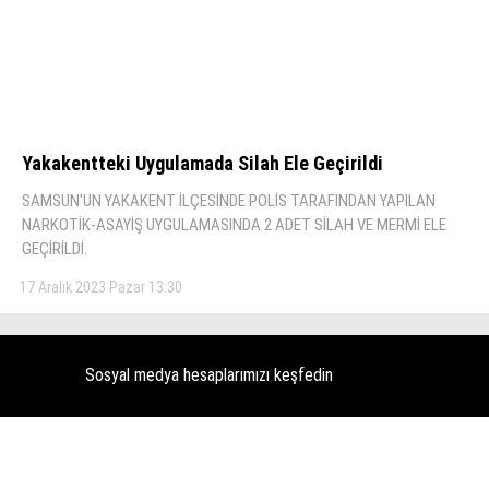
KÜLTÜR SANAT
WhatsApp İhbar Hattı
SERVISLER
Yakakentteki̇ Uygulamada Si̇lah Ele Geçi̇ri̇ldi̇
Facebook
SAMSUN'UN YAKAKENT İLÇESİNDE POLİS TARAFINDAN YAPILAN
NARKOTİK-ASAYİŞ UYGULAMASINDA 2 ADET SİLAH VE MERMİ ELE
GEÇİRİLDİ.
17 Aralık 2023 Pazar 13:30
Instagram
Youtube
Sosyal medya hesaplarımızı keşfedin