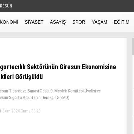
IRESUN
KONOMI
SIYASET
ASAYIŞ
SPOR
YAŞAM
EĞITIM
igortacılık Sektörünün Giresun Ekonomisine
tkileri Görüşüldü
resun Ticaret ve Sanayi Odası 3. Meslek Komitesi Üyeleri ve
resun Sigorta Acenteleri Derneği (GİSAD)
1 Ekim 2024 Cuma 09:20