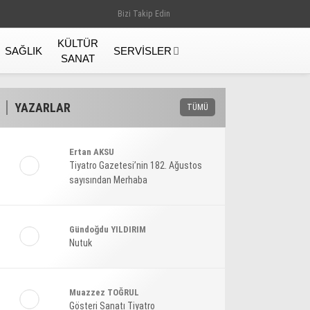
Bizi Takip Edin
KÜLTÜR
SAĞLIK
SERVISLER
SANAT
YAZARLAR
TÜMÜ
Ertan AKSU
Tiyatro Gazetesi’nin 182. Ağustos
sayısından Merhaba
Gündoğdu YILDIRIM
Nutuk
Gündem
Muazzez TOĞRUL
Gösteri Sanatı Tiyatro