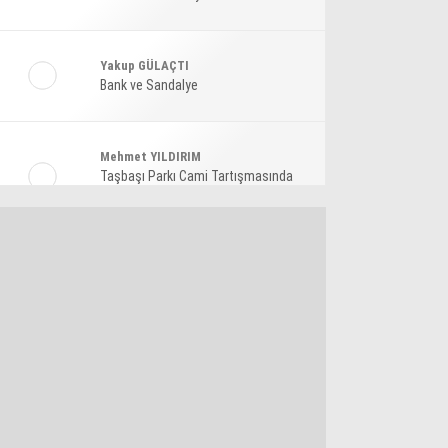
Ekonomi
Spor
Yakup GÜLAÇTI
Bank ve Sandalye
Magazin
Sağlık
Mehmet YILDIRIM
Teknoloji
Taşbaşı Parkı Cami Tartışmasında
Amaç: Siyasi Hamle Mi?
Şaban KARAKAYA
Bize Akıl Verme Para Ver Diyenler,
Arada-Bir Parasızları Dinlesinler
Pınar HOLT
Kendini yeniden keşfet!