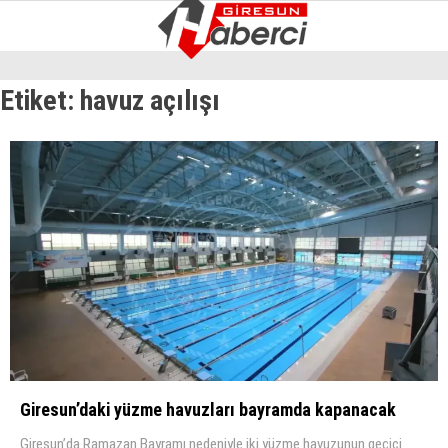
12.4
°
GIRESUN
Etiket:
havuz açılışı
GALERİ
VİDEO
YAZARLAR
GÜNDEM
EKONOMI
SIYASET
ASAYIŞ
SPOR
YAŞAM
EĞITIM
Giresun’daki yüzme havuzları bayramda kapanacak
Giresun’da Ramazan Bayramı nedeniyle iki yüzme havuzunun geçici
SAĞLIK