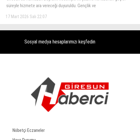
süreyle hizmete ara vereceği duyuruldu. Gençlik ve
KÜLTÜR SANAT
17 Mart 2026 Salı 22:07
WhatsApp İhbar Hattı
SERVISLER
Sosyal medya hesaplarımızı keşfedin
Facebook
Instagram
Youtube
Nöbetçi Eczaneler