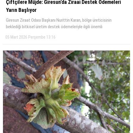
Çiftçilere Müjde: Giresun’da Ziraai Destek Ödemeleri
Yarın Başlıyor
KÜLTÜR SANAT
Giresun Ziraat Odası Başkanı Nurittin Karan, bölge üreticisinin
WhatsApp İhbar Hattı
SERVISLER
beklediği bitkisel üretim destek ödemeleriyle ilgili önemli
05 Mart 2026 Perşembe 13:16
Facebook
Instagram
Youtube