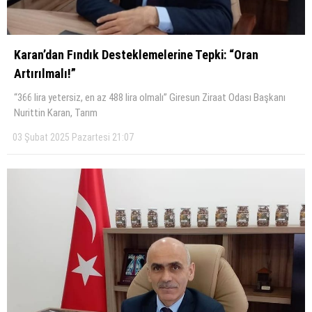
Karan’dan Fındık Desteklemelerine Tepki: “Oran
Artırılmalı!”
“366 lira yetersiz, en az 488 lira olmalı” Giresun Ziraat Odası Başkanı
Nurittin Karan, Tarım
03 Şubat 2025 Pazartesi 21:07