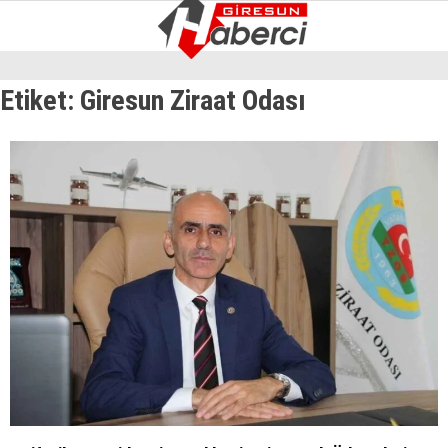
7.1
°
GIRESUN
Etiket:
Giresun Ziraat Odası
GALERİ
VİDEO
YAZARLAR
GÜNDEM
EKONOMI
SIYASET
ASAYIŞ
SPOR
YAŞAM
EĞITIM
SAĞLIK