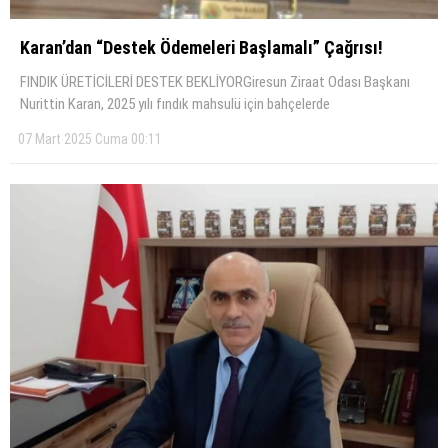
Karan’dan “Destek Ödemeleri Başlamalı” Çağrısı!
FINDIK ÜRETİCİLERİ DESTEK BEKLİYORGiresun Ziraat Odası Başkanı
Nurittin Karan, 2025 yılı fındık mahsulü için bahçelerde
07 Mart 2025 Cuma 00:11