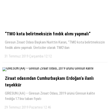
“TMO kota belirtmeksizin fındık alımı yapmalı”
Giresun Ziraat Odası Başkanı Nurittin Karan, “TMO kota belirtmeksizin
fındık alımı yapmalı. Üreticiler olarak TMO’dan
31 Temmuz 2019 Çarşamba 12:12
Ziraat odasından Cumhurbaşkanı Erdoğan'a ilanlı
teşekkür
GİRESUN (AA) – Giresun Ziraat Odası, 2019 ürünü Giresun kalite
fındığa 17 lira taban fiyatı
29 Temmuz 2019 Pazartesi 12:46