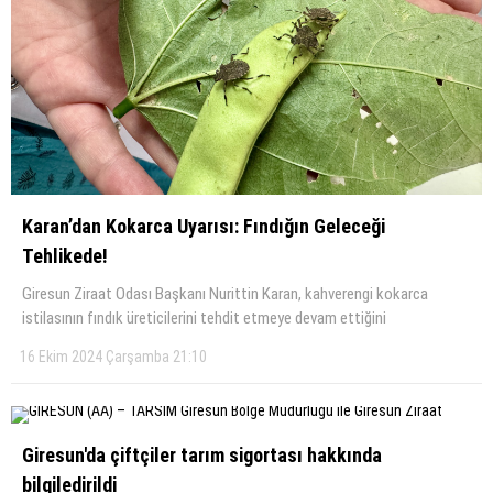
Karan’dan Kokarca Uyarısı: Fındığın Geleceği
Tehlikede!
Giresun Ziraat Odası Başkanı Nurittin Karan, kahverengi kokarca
istilasının fındık üreticilerini tehdit etmeye devam ettiğini
16 Ekim 2024 Çarşamba 21:10
Giresun'da çiftçiler tarım sigortası hakkında
bilgiledirildi