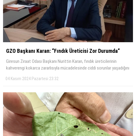
GZO Başkanı Karan: “Fındık Üreticisi Zor Durumda”
Giresun Ziraat Odası Başkanı Nurittin Karan, fındık üreticilerinin
kahverengi kokarca zararlısıyla mücadelesinde ciddi sorunlar yaşadığını
04 Kasım 2024 Pazartesi 23:32